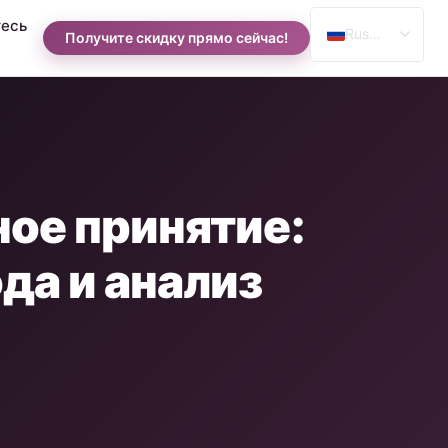
есь
Russian
Получите скидку прямо сейчас!
English
Spanish
Arabic
ое принятие:
да и анализ