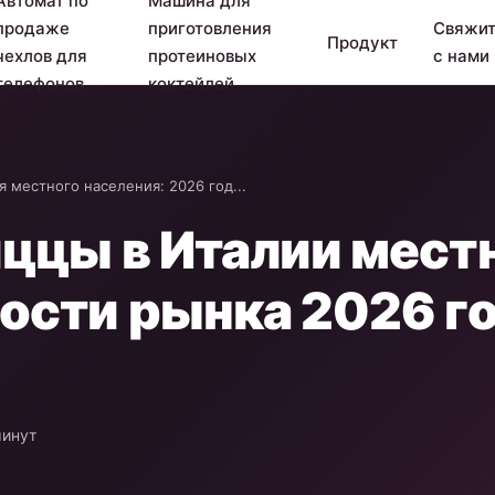
Автомат по
Машина для
продаже
приготовления
Свяжит
Продукт
чехлов для
протеиновых
с нами
телефонов
коктейлей
 местного населения: 2026 год...
ццы в Италии местн
ости рынка 2026 го
минут