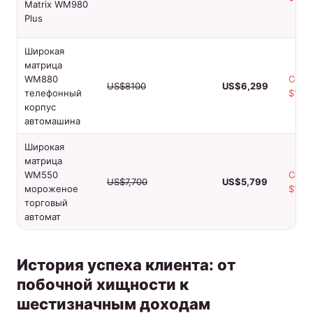
Matrix WM980
Plus
Широкая
матрица
WM880
Сохр
US$8100
US$6,299
телефонный
$1600
корпус
автомашина
Широкая
матрица
WM550
Сохр
US$7,700
US$5,799
мороженое
$1, 9
торговый
автомат
История успеха клиента: от
побочной хищности к
шестизначным доходам