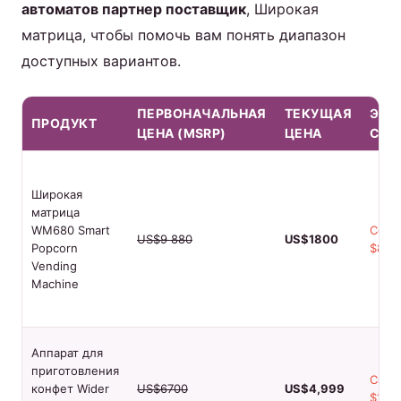
автоматов партнер поставщик
, Широкая
матрица, чтобы помочь вам понять диапазон
доступных вариантов.
ПЕРВОНАЧАЛЬНАЯ
ТЕКУЩАЯ
ЭКО
ПРОДУКТ
ЦЕНА (MSRP)
ЦЕНА
СРЕ
Широкая
матрица
WM680 Smart
Сохр
US$9 880
US$1800
Popcorn
$8, 0
Vending
Machine
Аппарат для
приготовления
Сэко
конфет Wider
US$6700
US$4,999
$1700