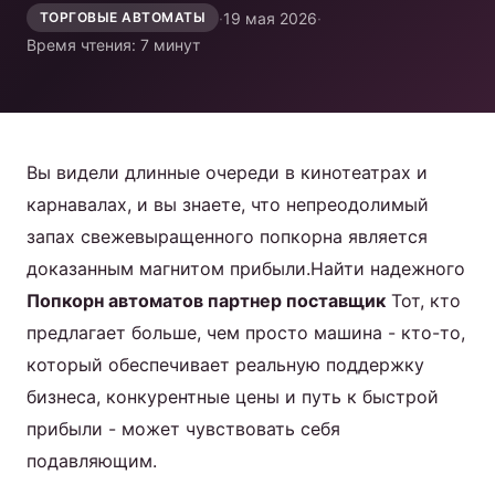
коктейлей
·
19 мая 2026
·
ТОРГОВЫЕ АВТОМАТЫ
Время чтения: 7 минут
Продукт
Свяжитесь с нами
Вы видели длинные очереди в кинотеатрах и
карнавалах, и вы знаете, что непреодолимый
запах свежевыращенного попкорна является
доказанным магнитом прибыли.Найти надежного
Russian
Попкорн автоматов партнер поставщик
Тот, кто
English
предлагает больше, чем просто машина - кто-то,
Spanish
который обеспечивает реальную поддержку
Arabic
бизнеса, конкурентные цены и путь к быстрой
прибыли - может чувствовать себя
подавляющим.