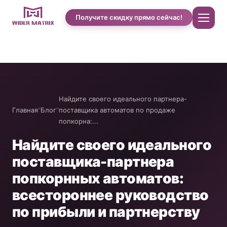
Получите скидку прямо сейчас!
Главная
О нас
Найдите своего идеального партнера-
Главная
"
Блог
"
поставщика автоматов по продаже
попкорна:...
Магазин
Найдите своего идеального
Case studies of Cotton Candy
поставщика-партнера
попкорнных автоматов:
Автомат по продаже чехлов для телефонов
всестороннее руководство
по прибыли и партнерству
Машина для приготовления протеиновых