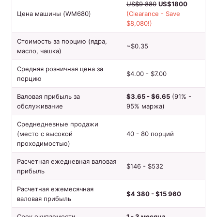
US$9 880
US$1800
Цена машины (WM680)
(Clearance - Save
$8,080!)
Стоимость за порцию (ядра,
~$0.35
масло, чашка)
Средняя розничная цена за
$4.00 - $7.00
порцию
Валовая прибыль за
$3.65 - $6.65
(91% -
обслуживание
95% маржа)
Среднедневные продажи
(место с высокой
40 - 80 порций
проходимостью)
Расчетная ежедневная валовая
$146 - $532
прибыль
Расчетная ежемесячная
$4 380 - $15 960
валовая прибыль
Срок окупаемости
1 - 3 месяца