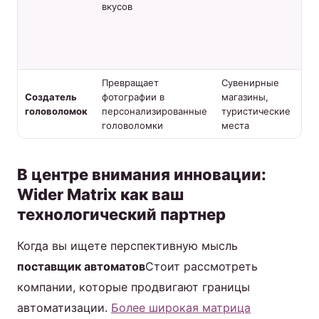
вкусов
пр
ох
уп
пр
Превращает
Сувенирные
Ун
Создатель
фотографии в
магазины,
пр
головоломок
персонализированные
туристические
по
головоломки
места
пр
В центре внимания инновации:
Wider Matrix как ваш
технологический партнер
Когда вы ищете перспективную мысль
поставщик автоматов
Стоит рассмотреть
компании, которые продвигают границы
автоматизации.
Более широкая матрица