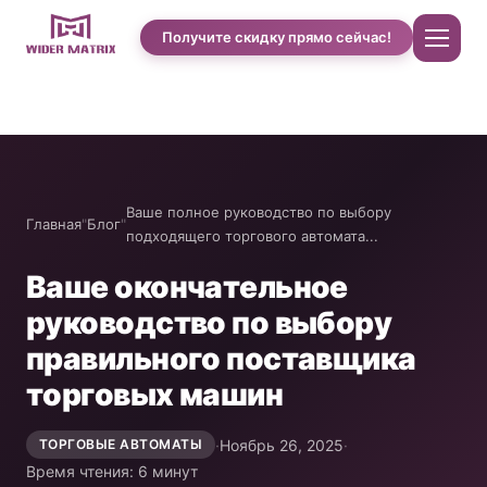
Получите скидку прямо сейчас!
Главная
О нас
Ваше полное руководство по выбору
Главная
"
Блог
"
подходящего торгового автомата...
Магазин
Ваше окончательное
руководство по выбору
Case studies of Cotton Candy
правильного поставщика
торговых машин
Автомат по продаже чехлов для телефонов
·
Ноябрь 26, 2025
·
ТОРГОВЫЕ АВТОМАТЫ
Машина для приготовления протеиновых
Время чтения: 6 минут