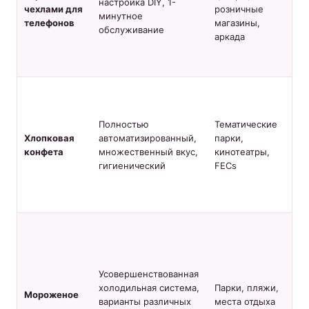
настройка DIY, 1-
чехлами для
розничные
По
минутное
телефонов
магазины,
ав
обслуживание
аркада
то
пр
те
Вы
ре
пр
Полностью
Тематические
об
Хлопковая
автоматизированный,
парки,
бо
конфета
множественный вкус,
кинотеатры,
Ко
гигиенический
FECs
ав
са
Ру
Са
+
П
се
сп
Усовершенствованная
US
холодильная система,
Парки, пляжи,
Мороженое
(п
варианты различных
места отдыха
US