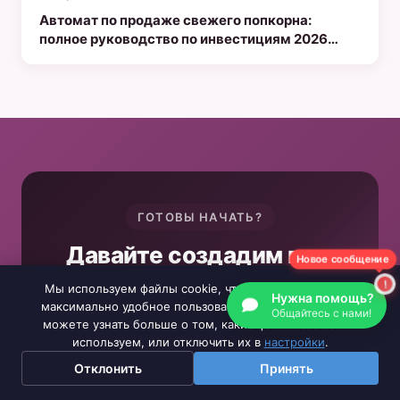
Автомат по продаже свежего попкорна:
полное руководство по инвестициям 2026
года для получения пассивного дохода
ГОТОВЫ НАЧАТЬ?
Давайте создадим ваш
Новое сообщение
бизнес по продаже
Мы используем файлы cookie, чтобы обеспечить вам
Нужна помощь?
товаров через автоматы
максимально удобное пользование нашим сайтом. Вы
Общайтесь с нами!
можете узнать больше о том, какие файлы cookie мы
используем, или отключить их в
настройки
.
Свяжитесь с нашей командой для
Отклонить
Принять
получения бесплатной консультации.
Узнайте о наших последних акциях и