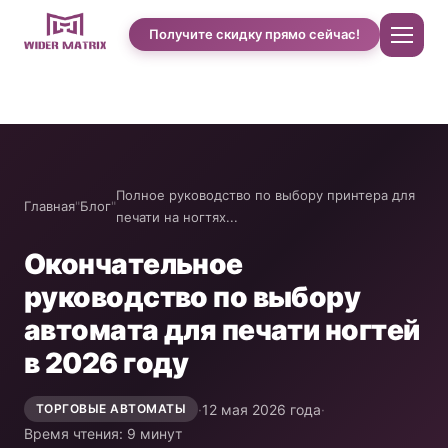
Получите скидку прямо сейчас!
Главная
О нас
Полное руководство по выбору принтера для
Главная
"
Блог
"
печати на ногтях...
Магазин
Окончательное
руководство по выбору
Case studies of Cotton Candy
автомата для печати ногтей
в 2026 году
Автомат по продаже чехлов для телефонов
·
12 мая 2026 года
·
ТОРГОВЫЕ АВТОМАТЫ
Машина для приготовления протеиновых
Время чтения: 9 минут