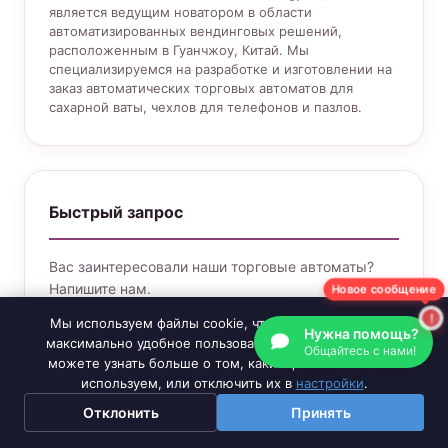
является ведущим новатором в области
автоматизированных вендинговых решений,
расположенным в Гуанчжоу, Китай. Мы
специализируемся на разработке и изготовлении на
заказ автоматических торговых автоматов для
сахарной ваты, чехлов для телефонов и пазлов.
Быстрый запрос
Вас заинтересовали наши торговые автоматы?
Напишите нам.
Новое сообщение
Мы используем файлы cookie, чтобы обеспечить вам
Ваше имя
Нужна помощь?
максимально удобное пользование нашим сайтом. Вы
Общайтесь с нами!
можете узнать больше о том, какие файлы cookie мы
используем, или отключить их в
настройки
.
Отклонить
Принять
Электронная почта