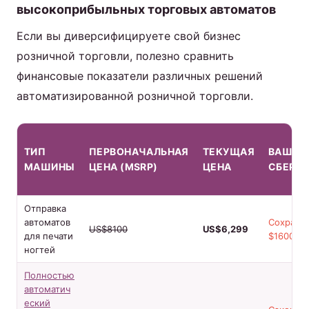
высокоприбыльных торговых автоматов
Если вы диверсифицируете свой бизнес
розничной торговли, полезно сравнить
финансовые показатели различных решений
автоматизированной розничной торговли.
ТИП
ПЕРВОНАЧАЛЬНАЯ
ТЕКУЩАЯ
ВАШИ
МАШИНЫ
ЦЕНА (MSRP)
ЦЕНА
СБЕРЕ
Отправка
автоматов
Сохрани
US$8100
US$6,299
для печати
$1600!
ногтей
Полностью
автоматич
еский