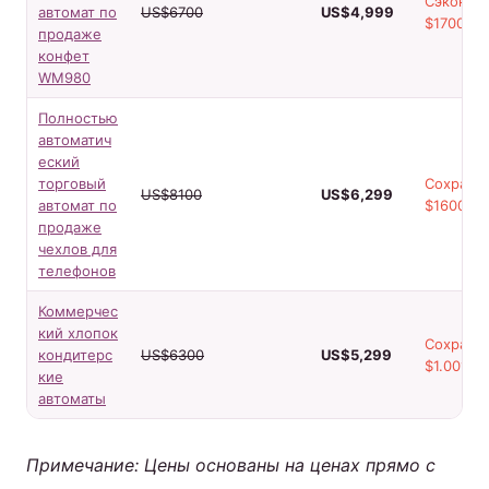
Сэконом
автомат по
US$6700
US$4,999
$1700!
продаже
конфет
WM980
Полностью
автоматич
еский
торговый
Сохрани
US$8100
US$6,299
автомат по
$1600!
продаже
чехлов для
телефонов
Коммерчес
кий хлопок
Сохрани
кондитерс
US$6300
US$5,299
$1.001!
кие
автоматы
Примечание: Цены основаны на ценах прямо с