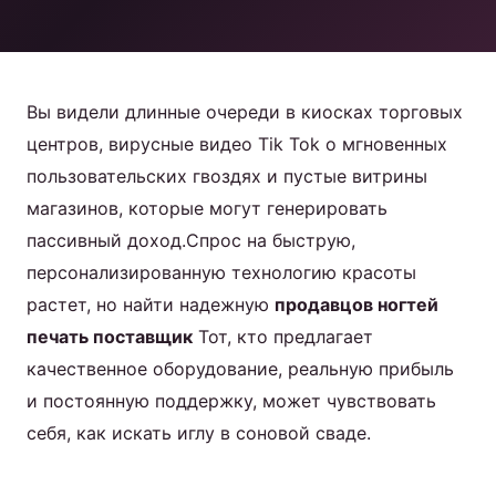
коктейлей
Продукт
Вы видели длинные очереди в киосках торговых
центров, вирусные видео Tik Tok о мгновенных
Свяжитесь с нами
пользовательских гвоздях и пустые витрины
магазинов, которые могут генерировать
пассивный доход.Спрос на быструю,
Russian
персонализированную технологию красоты
растет, но найти надежную
продавцов ногтей
English
печать поставщик
Тот, кто предлагает
Spanish
качественное оборудование, реальную прибыль
Arabic
и постоянную поддержку, может чувствовать
себя, как искать иглу в соновой сваде.