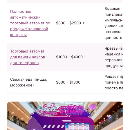
Высокая
Полностью
привлекател
автоматический
импульсной п
торговый автомат по
$800 - $2500 +
уникальная
продаже хлопковой
развлекатель
конфеты
ценность
Чрезвычайно
Торговый автомат
наценки на
для печати чехлов
$1000 - $4000 +
персонализи
для телефонов
продукты
Решает проб
Свежая еда (пицца,
$600 - $1800
приема пищи,
мороженое)
просто перек