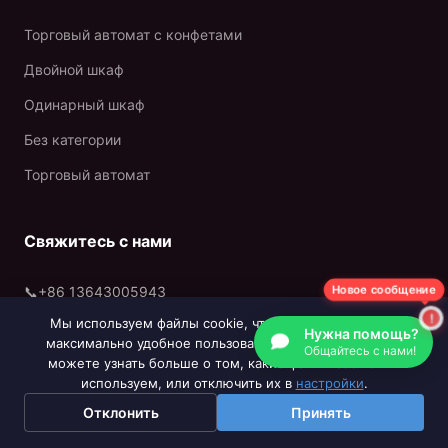
Торговый автомат с конфетами
Двойной шкаф
Одинарный шкаф
Без категории
Торговый автомат
Свяжитесь с нами
📞
+86 13643005943
Новое сообщение
Мы используем файлы cookie, чтобы обеспечить вам
📍
2-й этаж, дом № 88, улица Шэле, Восточная улица
Нужна помощь?
максимально удобное пользование нашим сайтом. Вы
Фухуа, Шицяо, район Панью, Гуанчжоу
Общайтесь с нами!
можете узнать больше о том, какие файлы cookie мы
используем, или отключить их в
настройки
.
Отклонить
Принять
Рекомендуемые страницы