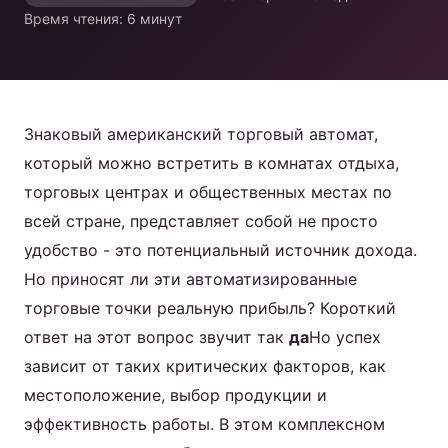
коктейлей
Время чтения: 6 минут
Продукт
Свяжитесь с нами
Знаковый американский торговый автомат,
который можно встретить в комнатах отдыха,
торговых центрах и общественных местах по
всей стране, представляет собой не просто
Russian
удобство - это потенциальный источник дохода.
English
Но приносят ли эти автоматизированные
торговые точки реальную прибыль? Короткий
Spanish
ответ на этот вопрос звучит так
да
Но успех
Arabic
зависит от таких критических факторов, как
местоположение, выбор продукции и
эффективность работы. В этом комплексном