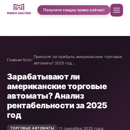
Получите скидку прямо сейчас!
Главная
О нас
Приносят ли прибыль американские торговые
Главная
"
Блог
"
автоматы? 2025 год...
Магазин
Зарабатывают ли
американские торговые
Case studies of Cotton Candy
автоматы? Анализ
рентабельности за 2025
Автомат по продаже чехлов для телефонов
год
Машина для приготовления протеиновых
·
11 сентября 2025 года
·
ТОРГОВЫЕ АВТОМАТЫ