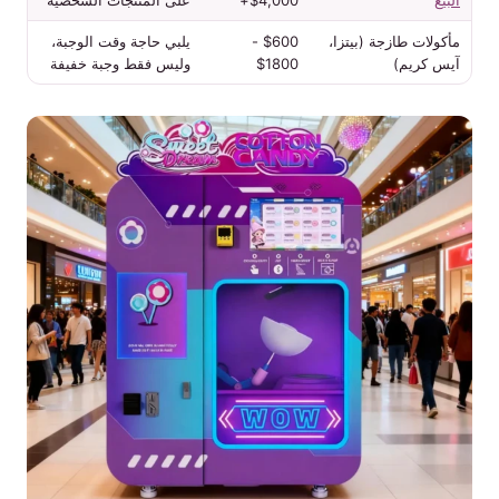
البيع
$4,000+
على المنتجات الشخصية
مأكولات طازجة (بيتزا،
$600 -
يلبي حاجة وقت الوجبة،
آيس كريم)
$1800
وليس فقط وجبة خفيفة