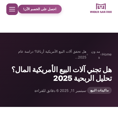
احصل على الخصم الآن!
Home
معلومات عنا
مد ون
هل تحقق آلات البيع الأمريكية أرباحًا؟ دراسة عام
»
»
Home
ة
2025…
مت جر
هل تجني آلات البيع الأمريكية المال؟
تحليل الربحية 2025
دراسات حالة حلوى القطن
·
سبتمبر 11, 2025
·
6 دقائق للقراءة
ماكينات البيع
الهاتف حالة آلة بيع
آلة تحضير مشروبات البروتين