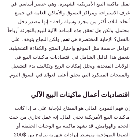
تمثل ماكينة البيع الأمريكية الشهيرة، وهي عنصر أساسي في
غرف الاستراحة ومراكز التسوق والأماكن العامة في جميع
الم نت ج
أنحاء البلاد، أكثر من مجرد وسيلة راحة - إنها مصدر دخل
محتمل. ولكن هل تحقق هذه المنافذ الآلية للبيع بالتجزئة أرباحاً
ات صل بنا
بالفعل؟ الإجابة المختصرة هي
نعم
, ولكن النجاح يتوقف على
عوامل حاسمة مثل الموقع واختيار المنتج والكفاءة التشغيلية.
يتعمق هذا الدليل الشامل في اقتصاديات ماكينات البيع في
الولايات المتحدة، ويحلل إمكانات الربح وتكاليف بدء التشغيل
Arabic
والمنتجات المبتكرة التي تحقق أعلى العوائد في السوق اليوم.
English
Spanish
اقتصاديات أعمال ماكينات البيع الآلي
Russian
إن فهم النموذج المالي هو المفتاح للإجابة على ما إذا كانت
ماكينات البيع الأمريكية تجني المال. إنه عمل تجاري من حيث
الحجم والهوامش. قد تشهد ماكينة بيع الوجبات الخفيفة أو
الصودا النموذجية متوسط إيرادات شهرية تتراوح بين $200