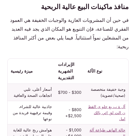
منافذ ماكينات البيع عالية الربحية
في حين أن المشروبات الغازية والوجبات الخفيفة هي العمود
الفقري للصناعة، فإن التنويع هو المكان الذي يجد فيه العديد
من المشغلين نمواً استثنائياً. فيما يلي بعض من أكثر المنافذ
ربحية:
الإيرادات
نوع الآلة
الشهرية
ميزة رئيسية
التقديرية
وجبة خفيفة متخصصة
أسعار أعلى، تلبي
$300 - $700
(صحية/عضوية)
اتجاهات الصحة والعافية
آل ة ب يع حلو ى القط
جاذبية عالية للشراء،
$800 -
ن الت لق ائي بالك
وقيمة ترفيهية فريدة من
$2,500+
امل
نوعها
حالة الهاتف طباعة آلة
$1,000 -
هوامش ربح عالية للغاية