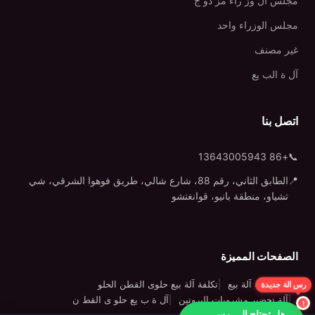
مجلس ال وز راء مز دو ج
مجلس الوزراء واحد
غير مصنف
آل ة الب يع
اتصل بنا
+86 13643005943
📞
📍
الطابق الثاني، رقم 88، شارع شالي، طريق فوهوا الشرقي، شي
تشياو، منطقة بانيو، قوانغتشو
الصفحات المميزة
رس الة جديدة
الهاتف حالة آلة بيع
تكلفة آلة بيع حلوى القطن الحلو
آلة تحضير مشروبات البروتين
آل ة ب يع حلو ى القط ن
هل تحتاج إلى مس