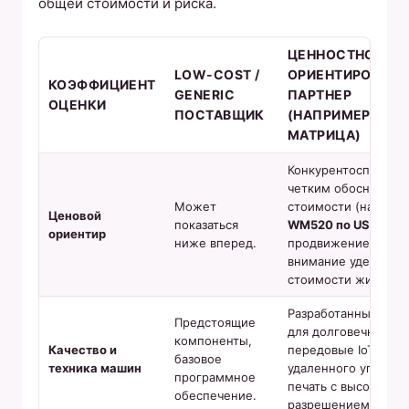
общей стоимости и риска.
ЦЕННОСТНО-
LOW-COST /
ОРИЕНТИРОВАН
КОЭФФИЦИЕНТ
GENERIC
ПАРТНЕР
ОЦЕНКИ
ПОСТАВЩИК
(НАПРИМЕР,ШИР
МАТРИЦА)
Конкурентоспособн
четким обосновани
Может
стоимости (наприм
Ценовой
показаться
WM520 по US$5550
ориентир
ниже вперед.
продвижением).Ос
внимание уделяетс
стоимости жизни.
Разработанный на з
Предстоящие
для долговечности,
компоненты,
Качество и
передовые IoT для
базовое
техника машин
удаленного управле
программное
печать с высоким
обеспечение.
разрешением.