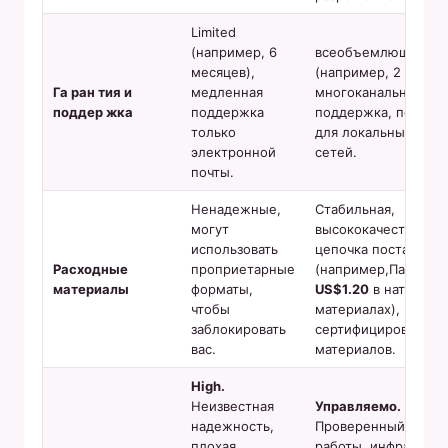
Limited
(например, 6
всеобъемлющий
месяцев),
(например, 2 + лет)
Га ран тия и
медленная
многоканальная
поддер жка
поддержка
поддержка, потенц
только
для локальных сер
электронной
сетей.
почты.
Ненадежные,
Стабильная,
могут
высококачественна
использовать
цепочка поставок
Расходные
проприетарные
(например,Пазлы в
материалы
форматы,
US$1.20
в натураль
чтобы
материалах),
заблокировать
сертифицированных
вас.
материалов.
High.
Неизвестная
Управляемо.
надежность,
Проверенный опыт
плохая
работы, инфраструк