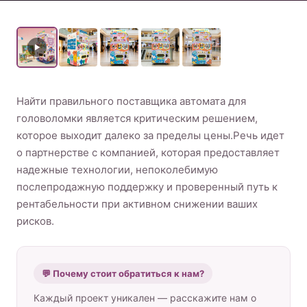
коктейлей
Продукт
Свяжитесь с нами
Найти правильного поставщика автомата для
головоломки является критическим решением,
которое выходит далеко за пределы цены.Речь идет
о партнерстве с компанией, которая предоставляет
Russian
надежные технологии, непоколебимую
послепродажную поддержку и проверенный путь к
English
рентабельности при активном снижении ваших
Spanish
рисков.
Arabic
💬 Почему стоит обратиться к нам?
Каждый проект уникален — расскажите нам о