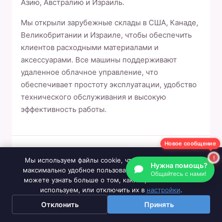
Азию, Австралию и Израиль.
Мы открыли зарубежные склады в США, Канаде,
Великобритании и Израиле, чтобы обеспечить
клиентов расходными материалами и
аксессуарами. Все машины поддерживают
удаленное облачное управление, что
обеспечивает простоту эксплуатации, удобство
технического обслуживания и высокую
эффективность работы.
Новое сообщение
Эксклюзивные услуги
Мы используем файлы cookie, чтобы обеспечить вам
Нужна помощь?
максимально удобное пользование нашим сайтом. Вы
Общайтесь с нами!
можете узнать больше о том, какие файлы cookie мы
Служба поддержки за рубежом
используем, или отключить их в
настройки
.
1
Складская поддержка на местах,
Отклонить
Принять
обеспечивающая стабильность вашей