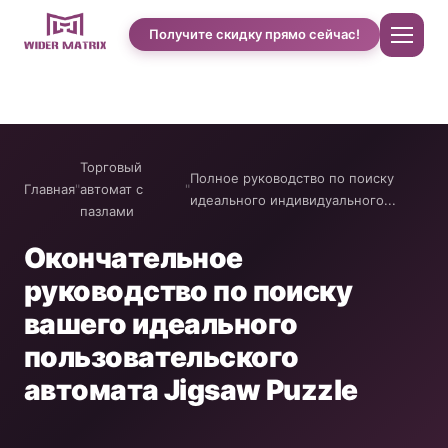
Получите скидку прямо сейчас!
Главная
Торговый
Полное руководство по поиску
О нас
Главная
"
автомат с
"
идеального индивидуального...
пазлами
Магазин
Окончательное
руководство по поиску
Case studies of Cotton Candy
вашего идеального
пользовательского
Автомат по продаже чехлов для телефонов
автомата Jigsaw Puzzle
Машина для приготовления протеиновых