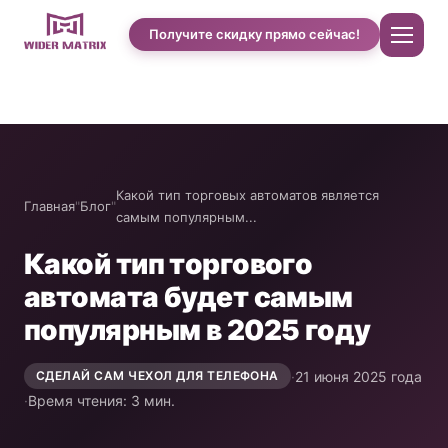
Получите скидку прямо сейчас!
Главная
О нас
Какой тип торговых автоматов является
Главная
"
Блог
"
самым популярным...
Магазин
Какой тип торгового
автомата будет самым
Case studies of Cotton Candy
популярным в 2025 году
Автомат по продаже чехлов для телефонов
·
21 июня 2025 года
СДЕЛАЙ САМ ЧЕХОЛ ДЛЯ ТЕЛЕФОНА
·
Время чтения: 3 мин.
Машина для приготовления протеиновых