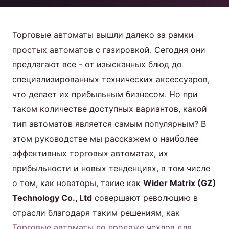
коктейлей
Торговые автоматы вышли далеко за рамки
Продукт
простых автоматов с газировкой. Сегодня они
предлагают все - от изысканных блюд до
Свяжитесь с нами
специализированных технических аксессуаров,
что делает их прибыльным бизнесом. Но при
таком количестве доступных вариантов, какой
тип автоматов является самым популярным? В
Russian
этом руководстве мы расскажем о наиболее
English
эффективных торговых автоматах, их
Spanish
прибыльности и новых тенденциях, в том числе
Arabic
о том, как новаторы, такие как
Wider Matrix (GZ)
Technology Co., Ltd
совершают революцию в
отрасли благодаря таким решениям, как
Торговые автоматы по продаже чехлов для