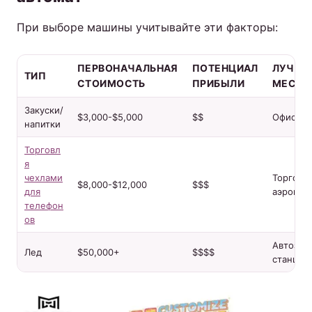
При выборе машины учитывайте эти факторы:
ПЕРВОНАЧАЛЬНАЯ
ПОТЕНЦИАЛ
ЛУЧШЕ
ТИП
СТОИМОСТЬ
ПРИБЫЛИ
МЕСТО
Закуски/
$3,000-$5,000
$$
Офисы, 
напитки
Торговл
я
чехлами
Торговы
$8,000-$12,000
$$$
для
аэропор
телефон
ов
Автозап
Лед
$50,000+
$$$$
станции