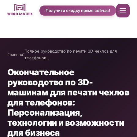
Получите скидку прямо сейчас!
Главная
Полное руководство по печати 3D-чехлов для
Главная
"
О нас
телефонов...
Окончательное
Магазин
руководство по 3D-
машинам для печати чехлов
Case studies of Cotton Candy
для телефонов:
Персонализация,
Автомат по продаже чехлов для телефонов
технологии и возможности
для бизнеса
Машина для приготовления протеиновых