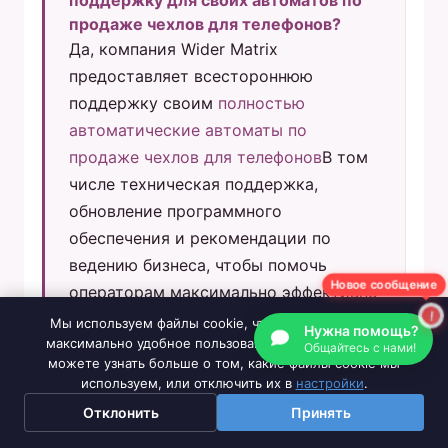
поддержку для своих автоматов по
продаже чехлов для телефонов?
Да, компания Wider Matrix
предоставляет всестороннюю
поддержку своим
полностью
автоматические автоматы по
продаже чехлов для телефонов
В том
числе техническая поддержка,
обновление программного
обеспечения и рекомендации по
ведению бизнеса, чтобы помочь
операторам максимально эффективно
Новое сообщение
использовать свои инвестиции.
Мы используем файлы cookie, чтобы обеспечить вам
Нужна помощь?
максимально удобное пользование нашим сайтом. Вы
Общайтесь с нами!
можете узнать больше о том, какие файлы cookie мы
используем, или отключить их в
настройки
.
Отклонить
Принять
Отзывы пользователей