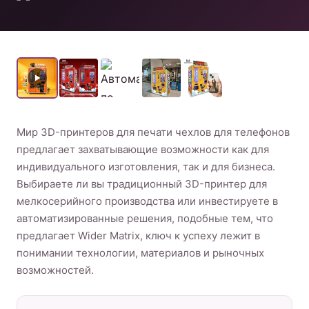
коктейлей
Продукт
Свяжитесь с нами
Мир 3D-принтеров для печати чехлов для телефонов
предлагает захватывающие возможности как для
индивидуального изготовления, так и для бизнеса.
Russian
Выбираете ли вы традиционный 3D-принтер для
English
мелкосерийного производства или инвестируете в
Spanish
автоматизированные решения, подобные тем, что
предлагает Wider Matrix, ключ к успеху лежит в
Arabic
понимании технологии, материалов и рыночных
возможностей.