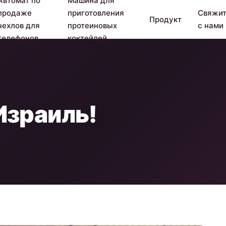
Автомат по
Машина для
продаже
приготовления
Свяжит
Продукт
чехлов для
протеиновых
с нами
телефонов
коктейлей
Израиль!