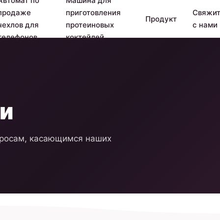
Автомат по
Машина для
продаже
приготовления
Свяжит
Продукт
чехлов для
протеиновых
с нами
телефонов
коктейлей
ми
просам, касающимся наших