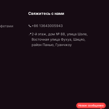
Свяжитесь с нами
📞
+86 13643005943
нфетами
📍
2-й этаж, дом № 88, улица Шэле,
Восточная улица Фухуа, Шицяо,
район Панью, Гуанчжоу
Новое сообщение