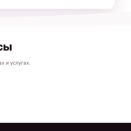
сы
х и услугах.