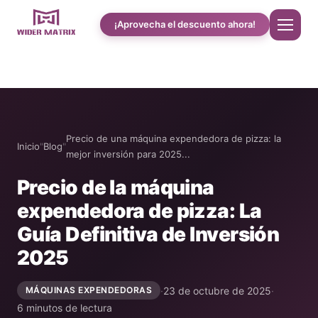
¡Aprovecha el descuento ahora!
Inicio
Quiénes somos
Precio de una máquina expendedora de pizza: la
Inicio
"
Blog
"
mejor inversión para 2025...
Tienda
Precio de la máquina
expendedora de pizza: La
Cotton Candy Estudio de caso
Guía Definitiva de Inversión
2025
Máquina expendedora de fundas de teléfono
·
23 de octubre de 2025
·
MÁQUINAS EXPENDEDORAS
Máquina para preparar batidos de proteínas
6 minutos de lectura