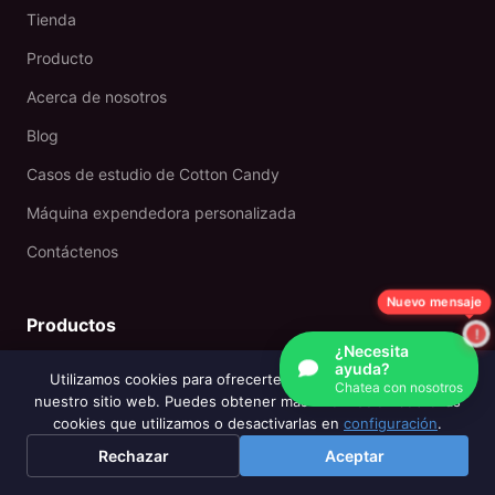
Tienda
Producto
Acerca de nosotros
Blog
Casos de estudio de Cotton Candy
Máquina expendedora personalizada
Contáctenos
Nuevo mensaje
Productos
¿Necesita
ayuda?
Utilizamos cookies para ofrecerte la mejor experiencia en
Máquina expendedora de algodón de azúcar
Chatea con nosotros
nuestro sitio web. Puedes obtener más información sobre las
Armario doble
cookies que utilizamos o desactivarlas en
configuración
.
Rechazar
Aceptar
Armario individual