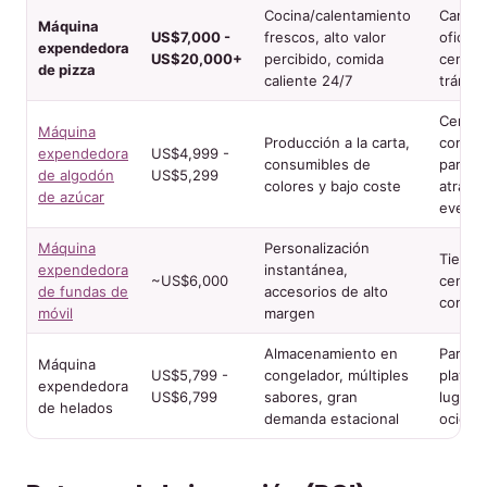
Cocina/calentamiento
Campu
Máquina
US$7,000 -
frescos, alto valor
oficina
expendedora
US$20,000+
percibido, comida
centro
de pizza
caliente 24/7
tránsit
Centro
Máquina
Producción a la carta,
comerc
expendedora
US$4,999 -
consumibles de
parque
de algodón
US$5,299
colores y bajo coste
atracc
de azúcar
evento
Máquina
Personalización
Tienda
expendedora
instantánea,
~US$6,000
centro
de fundas de
accesorios de alto
comerc
móvil
margen
Almacenamiento en
Parque
Máquina
US$5,799 -
congelador, múltiples
playas,
expendedora
US$6,799
sabores, gran
lugare
de helados
demanda estacional
ocio