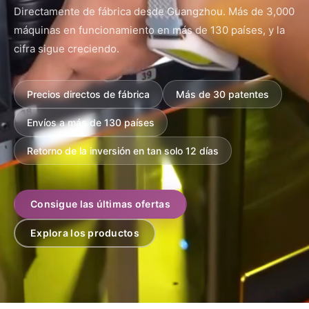
Directamente de fábrica desde Guangzhou. Más de 3,000
Producto
máquinas en funcionamiento en más de 130 países, y la
cifra sigue creciendo.
Póngase en contacto con nosotros
Precios directos de fábrica
Más de 30 patentes
Envíos a más de 130 países
Spanish
Retorno de la inversión en tan solo 12 días
English
Russian
Consigue las últimas ofertas
Arabic
Explora los productos