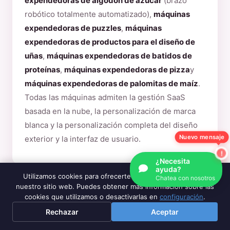
expendedoras de algodón de azúcar
(brazo
robótico totalmente automatizado),
máquinas
expendedoras de puzzles
,
máquinas
expendedoras de productos para el diseño de
uñas
,
máquinas expendedoras de batidos de
proteínas
,
máquinas expendedoras de pizza
y
máquinas expendedoras de palomitas de maíz
.
Todas las máquinas admiten la gestión SaaS
basada en la nube, la personalización de marca
blanca y la personalización completa del diseño
exterior y la interfaz de usuario.
Nuevo mensaje
¿Necesita
ayuda?
Utilizamos cookies para ofrecerte la mejor experiencia en
¿Cuánto cuesta una máquina
Chatea con nosotros
nuestro sitio web. Puedes obtener más información sobre las
expendedora de algodón de azúcar?
cookies que utilizamos o desactivarlas en
configuración
.
Rechazar
Aceptar