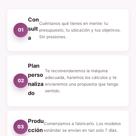
Con
Cuéntanos qué tienes en mente: tu
sult
01
presupuesto, tu ubicación y tus objetivos.
Sin presiones.
a
Plan
Te recomendaremos la máquina
perso
adecuada, haremos los cálculos y te
02
naliza
enviaremos una propuesta que tenga
sentido.
do
Produ
Comenzamos a fabricarlo. Los modelos
03
cción
estándar se envían en tan solo 7 días.