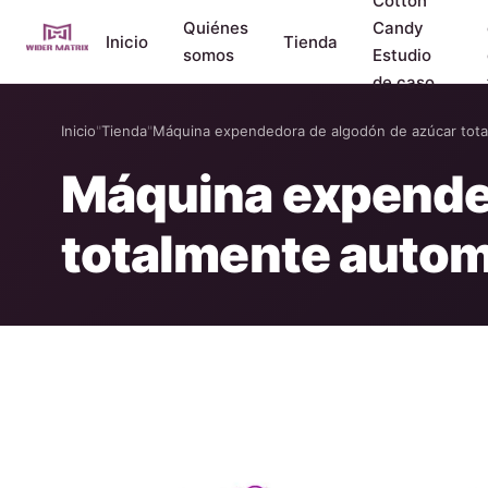
Cotton
Quiénes
Candy
Inicio
Tienda
somos
Estudio
de caso
Inicio
"
Tienda
"
Máquina expendedora de algodón de azúcar tot
Máquina expended
totalmente auto