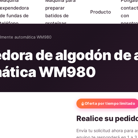
Máquina
Máquina para
Póngas
expendedora
preparar
contac
Producto
de fundas de
batidos de
con
teléfono
proteínas
nosotro
almente automática WM980
ora de algodón de 
mática WM980
Oferta por tiempo limitado
Realice su pedid
Envía tu solicitud ahora para 
equipo te responderá en 1 a 3 