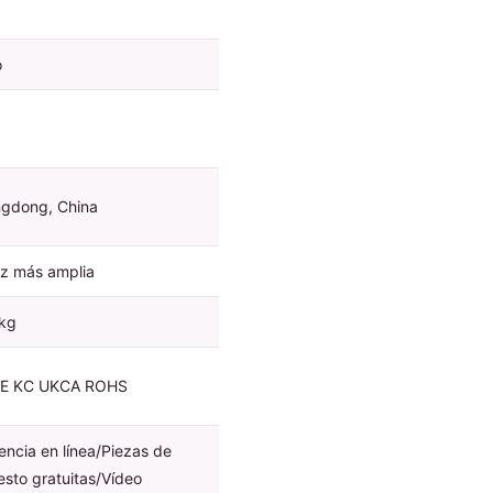
o
gdong, China
iz más amplia
kg
CE KC UKCA ROHS
encia en línea/Piezas de
esto gratuitas/Vídeo