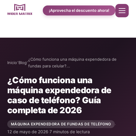
¡Aprovecha el descuento ahora!
Inicio
Quiénes somos
¿Cómo funciona una máquina expendedora de
Inicio
"
Blog
"
fundas para celular?...
Tienda
¿Cómo funciona una
máquina expendedora de
Cotton Candy Estudio de caso
caso de teléfono? Guía
completa de 2026
Máquina expendedora de fundas de teléfono
·
MÁQUINA EXPENDEDORA DE FUNDAS DE TELÉFONO
Máquina para preparar batidos de proteínas
12 de mayo de 2026
·
7 minutos de lectura