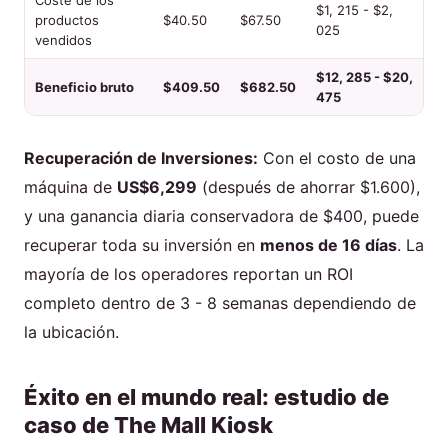
$1, 215 - $2,
productos
$40.50
$67.50
025
vendidos
$12, 285 - $20,
Beneficio bruto
$409.50
$682.50
475
Recuperación de Inversiones:
Con el costo de una
máquina de
US$6,299
(después de ahorrar $1.600),
y una ganancia diaria conservadora de $400, puede
recuperar toda su inversión en
menos de 16 días
. La
mayoría de los operadores reportan un ROI
completo dentro de 3 - 8 semanas dependiendo de
la ubicación.
Éxito en el mundo real: estudio de
caso de The Mall Kiosk