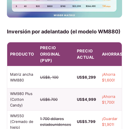
Inversión por adelantado (el modelo WM880)
PRECIO
PRECIO
PRODUCTO
ORIGINAL
AHORRAS
ACTUAL
(PVP)
Matriz ancha
¡Ahorra
US$8, 100
US$6,299
WM880
$1,600!
WM980 Plus
¡Ahorra
(Cotton
US$6.700
US$4,999
$1,700!
Candy)
WM550
1 700 dólares
¡Guardar
(Cremado de
US$5.799
estadounidenses
$1,901!
hielo)