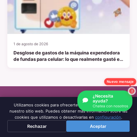
1 de agosto de 2026
Desglose de gastos de la máquina expendedora
de fundas para celular: lo que realmente gasté en
2026
Nuevo mensaje
¿Necesita
ayuda?
Utilizamos cookies para ofrecerte la mejor experiencia en
Chatea con nosotros
nuestro sitio web. Puedes obtener más información sobre las
cookies que utilizamos o desactivarlas en
configuración
.
¿LISTO PARA EMPEZAR?
Rechazar
Aceptar
Construyamos tu negocio