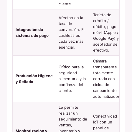
cliente.
Tarjeta de
Afectan en la
crédito /
tasa de
débito, pago
Integración de
conversión. El
móvil (Apple /
sistemas de pago
cashless es
Google Pay) y
cada vez más
aceptador de
esencial.
efectivo.
Cámara
Crítico para la
transparente
seguridad
totalmente
Producción Higiene
alimentaria y la
cerrada con
y Sellada
confianza del
ciclos de
cliente.
saneamiento
automatizados.
Le permite
realizar un
Conectividad
seguimiento de
IoT con un
ventas,
panel de
Monitorización y
inventario y