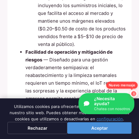
incluyendo los suministros iniciales, lo
que facilita el acceso al mercado y
mantiene unos márgenes elevados
($0.20–$0.50 de costo de los productos
vendidos frente a $5–$10 de precio de
venta al público).
Facilidad de operación y mitigación de
riesgos
— Diseñado para una gestión
verdaderamente semipasiva: el
reabastecimiento y la limpieza semanales
requieren un tiempo mínimo, el IoT reduce
Nuevo mensaje
las sorpresas y la experiencia global de la
empresa permite resolver la mayoría de los
¿Necesita
ayuda?
problemas de forma remota. Ofrecen
Utilizamos cookies para ofrecerte la mejor experiencia en
Chatea con nosotros
nuestro sitio web. Puedes obtener más información sobre las
consultas gratuitas, planes de negocio
cookies que utilizamos o desactivarlas en
configuración
.
personalizados y opciones flexibles (por
Rechazar
Aceptar
ejemplo, paquetes de inicio, asistencia
prioritaria) para reducir las barreras y validar