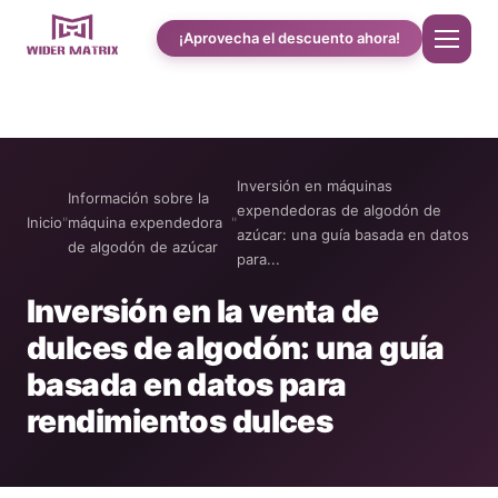
¡Aprovecha el descuento ahora!
Inicio
Inversión en máquinas
Información sobre la
Quiénes somos
expendedoras de algodón de
Inicio
"
máquina expendedora
"
azúcar: una guía basada en datos
de algodón de azúcar
para...
Tienda
Inversión en la venta de
dulces de algodón: una guía
Cotton Candy Estudio de caso
basada en datos para
Máquina expendedora de fundas de teléfono
rendimientos dulces
Máquina para preparar batidos de proteínas