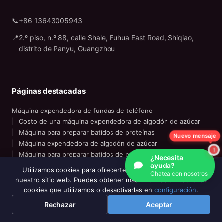
📞
+86 13643005943
📍
2.º piso, n.º 88, calle Shale, Fuhua East Road, Shiqiao,
distrito de Panyu, Guangzhou
Páginas destacadas
Máquina expendedora de fundas de teléfono
Costo de una máquina expendedora de algodón de azúcar
Máquina para preparar batidos de proteínas
Nuevo mensaje
Máquina expendedora de algodón de azúcar
Máquina para preparar batidos de proteínas para el gimnasio
¿Necesita
Máquina expendedora de impresoras para uñas
ayuda?
Utilizamos cookies para ofrecerte la mejor experiencia en
Chatea con nosotros
nuestro sitio web. Puedes obtener más información sobre las
cookies que utilizamos o desactivarlas en
configuración
.
© 2020-2026 Wider Matrix es una marca registrada de Wider
Rechazar
Aceptar
Matrix (GZ) Technology Co., Ltd.
|
Política de privacidad
|