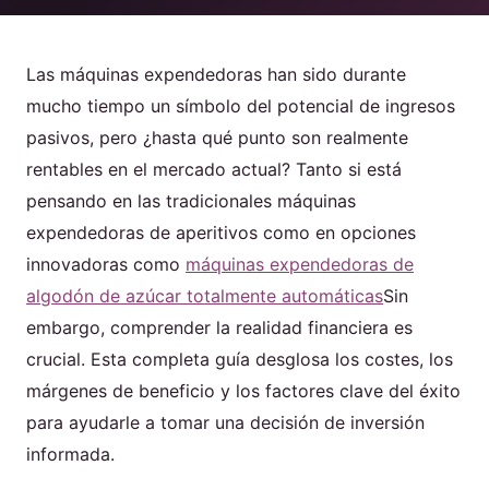
Producto
Las máquinas expendedoras han sido durante
mucho tiempo un símbolo del potencial de ingresos
Póngase en contacto con nosotros
pasivos, pero ¿hasta qué punto son realmente
rentables en el mercado actual? Tanto si está
pensando en las tradicionales máquinas
expendedoras de aperitivos como en opciones
Spanish
innovadoras como
máquinas expendedoras de
English
algodón de azúcar totalmente automáticas
Sin
Russian
embargo, comprender la realidad financiera es
Arabic
crucial. Esta completa guía desglosa los costes, los
márgenes de beneficio y los factores clave del éxito
para ayudarle a tomar una decisión de inversión
informada.