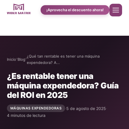
¡Aprovecha el descuento ahora!
Inicio
Quiénes somos
¿Qué tan rentable es tener una máquina
Inicio
"
Blog
"
expendedora? A...
Tienda
¿Es rentable tener una
máquina expendedora? Guía
Cotton Candy Estudio de caso
del ROI en 2025
Máquina expendedora de fundas de teléfono
·
5 de agosto de 2025
·
MÁQUINAS EXPENDEDORAS
4 minutos de lectura
Máquina para preparar batidos de proteínas