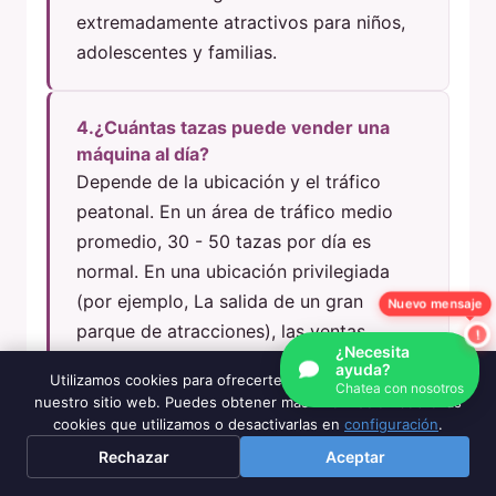
extremadamente atractivos para niños,
adolescentes y familias.
4.¿Cuántas tazas puede vender una
máquina al día?
Depende de la ubicación y el tráfico
peatonal. En un área de tráfico medio
promedio, 30 - 50 tazas por día es
normal. En una ubicación privilegiada
(por ejemplo, La salida de un gran
Nuevo mensaje
parque de atracciones), las ventas
¿Necesita
diarias pueden superar fácilmente las
ayuda?
Utilizamos cookies para ofrecerte la mejor experiencia en
100 tazas.
Chatea con nosotros
nuestro sitio web. Puedes obtener más información sobre las
cookies que utilizamos o desactivarlas en
configuración
.
Rechazar
Aceptar
5.¿Qué ingredientes usa la máquina?
¿Los costos son altos?