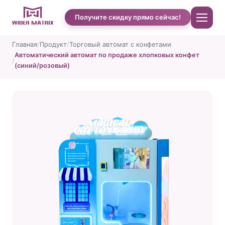
Получите скидку прямо сейчас!
Главная
Продукт
Торговый автомат с конфетами
Автоматический автомат по продаже хлопковых конфет
Главная
(синий/розовый)
О нас
Магазин
Case studies of Cotton Candy
Автомат по продаже чехлов для телефонов
Машина для приготовления протеиновых