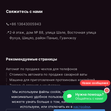
Свяжитесь с нами
📞
+86 13643005943
📍
2-й этаж, дом № 88, улица Шэле, Восточная улица
Фухуа, Шицяо, район Панью, Гуанчжоу
Рекомендуемые страницы
Автомат по продаже чехлов для телефонов
Стоимость автомата по продаже сахарной ваты
Машина для приготовления протеиновых коктейлей
Новое сообщение
Торговый автомат с конфетами
Мы используем файлы cookie, чтобы обеспечить вам
Нужна помощь?
максимально удобное пользование нашим сайтом. Вы
Общайтесь с нами!
можете узнать больше о том, какие файлы cookie мы
© 2020–2026 «Wider Matrix» является товарным знаком
используем, или отключить их в
настройки
.
компании «Wider Matrix (GZ) Technology Co., Ltd.»
|