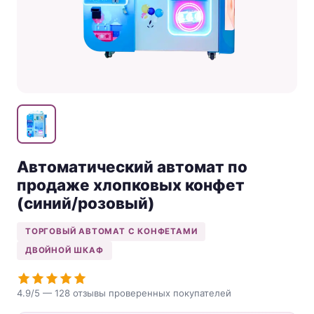
коктейлей
Продукт
Свяжитесь с нами
Автоматический автомат по
Russian
продаже хлопковых конфет
English
(синий/розовый)
Spanish
ТОРГОВЫЙ АВТОМАТ С КОНФЕТАМИ
Arabic
ДВОЙНОЙ ШКАФ
4.9
/5 —
128
отзывы проверенных покупателей