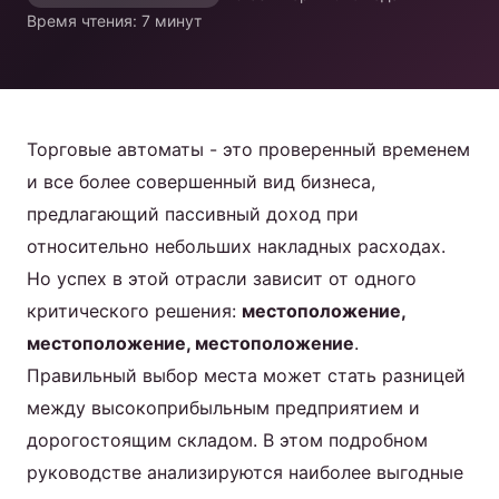
коктейлей
Время чтения: 7 минут
Продукт
Свяжитесь с нами
Торговые автоматы - это проверенный временем
и все более совершенный вид бизнеса,
предлагающий пассивный доход при
относительно небольших накладных расходах.
Russian
Но успех в этой отрасли зависит от одного
English
критического решения:
местоположение,
местоположение, местоположение
.
Spanish
Правильный выбор места может стать разницей
Arabic
между высокоприбыльным предприятием и
дорогостоящим складом. В этом подробном
руководстве анализируются наиболее выгодные