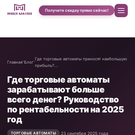
Получите скидку прямо сейчас!
Главная
О нас
Где торговые автоматы приносят наибольшую
Главная
"
Блог
"
прибыль?...
Магазин
Где торговые автоматы
зарабатывают больше
Case studies of Cotton Candy
всего денег? Руководство
по рентабельности на 2025
Автомат по продаже чехлов для телефонов
год
Машина для приготовления протеиновых
·
23 сентября 2025 года
·
ТОРГОВЫЕ АВТОМАТЫ