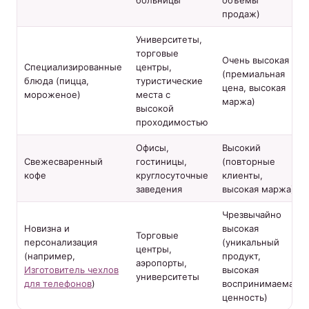
продаж)
Университеты,
торговые
Очень высокая
Специализированные
центры,
(премиальная
блюда (пицца,
туристические
цена, высокая
мороженое)
места с
маржа)
высокой
проходимостью
Офисы,
Высокий
Свежесваренный
гостиницы,
(повторные
кофе
круглосуточные
клиенты,
заведения
высокая маржа)
Чрезвычайно
Новизна и
высокая
Торговые
персонализация
(уникальный
центры,
(например,
продукт,
аэропорты,
Изготовитель чехлов
высокая
университеты
для телефонов
)
воспринимаемая
ценность)