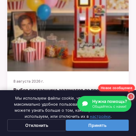
8 августа 2026 г.
Новое сообщение
Выбор поставщика автоматов по продаже
попкорна: что действительно имеет значение
Мы используем файлы cookie, чтобы обеспечить вам
Нужна помощь?
максимально удобное пользование нашим сайтом. Вы
Общайтесь с нами!
можете узнать больше о том, какие файлы cookie мы
используем, или отключить их в
настройки
.
Отклонить
Принять