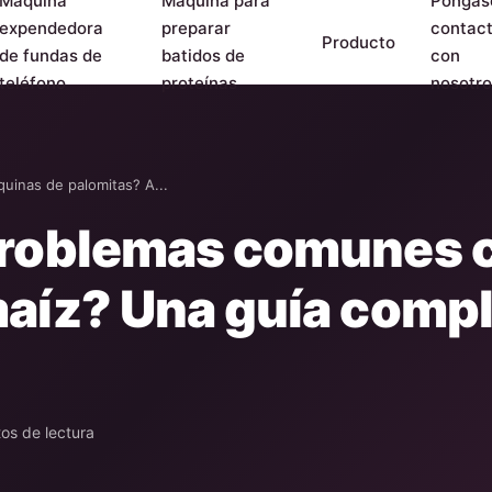
Máquina
Máquina para
Póngas
expendedora
preparar
contac
Producto
de fundas de
batidos de
con
teléfono
proteínas
nosotro
uinas de palomitas? A...
problemas comunes 
maíz? Una guía compl
os de lectura