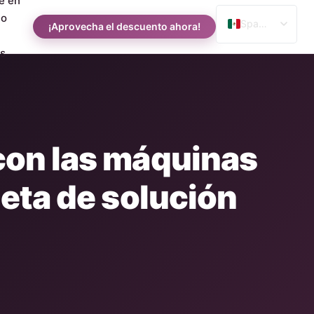
e en
to
Spanish
¡Aprovecha el descuento ahora!
English
s
Russian
Arabic
con las máquinas
eta de solución