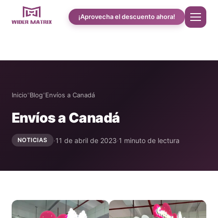
¡Aprovecha el descuento ahora!
Inicio
Quiénes somos
Inicio
"
Blog
"
Envíos a Canadá
Envíos a Canadá
Tienda
·
11 de abril de 2023
·
1 minuto de lectura
NOTICIAS
Cotton Candy Estudio de caso
Máquina expendedora de fundas de teléfono
Máquina para preparar batidos de proteínas