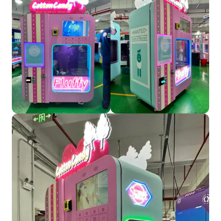
Producto
Póngase en contacto con nosotros
Spanish
English
Russian
Arabic