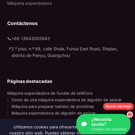
Máquina expendedora
Contáctenos
📞
+86 13643005943
📍
2.º piso, n.º 88, calle Shale, Fuhua East Road, Shiqiao,
distrito de Panyu, Guangzhou
Páginas destacadas
Máquina expendedora de fundas de teléfono
Costo de una máquina expendedora de algodón de azúcar
Nuevo mensaje
Máquina para preparar batidos de proteínas
Máquina expendedora de algodón de azúcar
¿Necesita
ayuda?
Utilizamos cookies para ofrecerte la mejor experiencia en
Chatea con nosotros
nuestro sitio web. Puedes obtener más información sobre las
© 2020-2026 Wider Matrix es una marca registrada de Wider