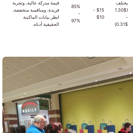
يختلف
قيمة مدركة عالية، وتجربة
85%
($1.30
$15 -
فريدة، ومنافسة منخفضة.
-
-
$10
انظر بيانات الماكينة
97%
$0.31)
الحقيقية أدناه.