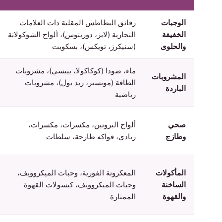
الوجبات
رقائق البطاطس المقلية ذات العلامات
الخفيفة
التجارية (لايز، دوريتوس)، ألواح الشوكولاتة
والحلوى
(سنيكرز، تويكس)، بسكويت
ماء، صودا (كوكاكولا، بيبسي)، مشروبات
المشروبات
الطاقة (مونستر، ريد بول)، مشروبات
الباردة
رياضية
صحي
ألواح البروتين، مكسرات، مكسرات،
وطازج
زبادي، فواكه طازجة، سلطات
المأكولات
المعكرونة الفورية، وجبات الميكروويف،
الساخنة
وجبات الميكروويف، كبسولات القهوة
والقهوة
الممتازة