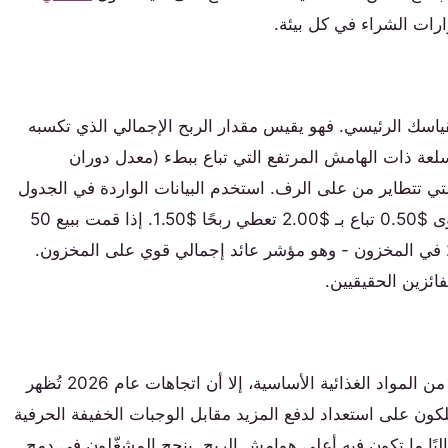
رات الشراء في كل بيئة.
 هامش الربح على الاستثمار (GMROI) هو مقياسك الرئيسي. فهو يقيس مقدار الربح الإجمالي الذي تكسبه
لعة ذات الهامش المرتفع التي تباع ببطء (معدل دوران
 تتطاير من على الرف. استخدم البيانات الواردة في الجدول
أعلاه لنمذجة السيناريوهات. على سبيل المثال، قطعة حلوى $0.50 تباع بـ $2.00 تعطي ربحًا $1.50. إذا قمت ببيع 50
قطعة في الأسبوع، فهذا يعني ربح $75 على استثمار $25 في المخزون - وهو مؤشر عائد إجمالي قوي على المخزون.
فائزين الحقيقيين.
في حين أن رقائق البطاطس والمشروبات الغازية لا تزال من المواد الغذائية الأساسية، إلا أن اتجاهات عام 2026 تُظهر
لكون على استعداد لدفع المزيد مقابل الوجبات الخفيفة الحرفية
البًا ما تكون فيه أعلى هوامش الربح. ينجح المشغّلون في دمج