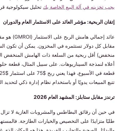
يجب تخزينه في آلة البيع الخاصة بك
تحليل سيكولوجية قرا
إتقان الربحية: مؤشر العائد على الاستثمار العام والدوران
عائد إجمالي
مقابل كل دولار تستثمره في المخزون. يمكن أن تكون الس
منخفض) أقل ربحية من السلعة ذات الهامش المنخفض التي
تتبع المبيعات يدويًا أو باستخدام نظام إدارة ذكي لتحديد ال
ترندز مقابل ستابلز: المشهد العام 2026
طلبًا متزايدًا على التخصيص والخيارات الطازجة. فالمسته
والبدائل الصحية والتجارب الفريدة. هذا هو المكان الذي غ