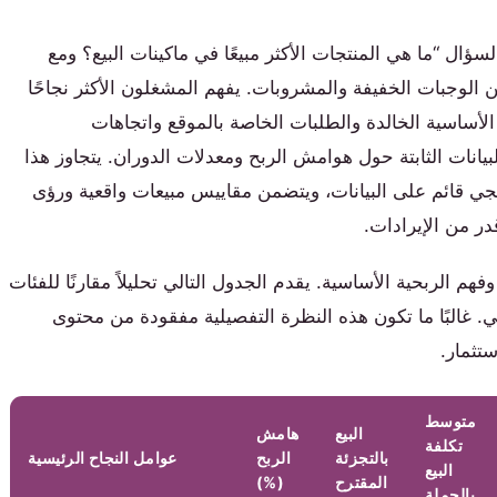
سؤال “ما هي المنتجات الأكثر مبيعًا في ماكينات البيع؟ ومع
ن الوجبات الخفيفة والمشروبات. يفهم المشغلون الأكثر نجاحًا
 الأساسية الخالدة والطلبات الخاصة بالموقع واتجاهات
بيانات الثابتة حول هوامش الربح ومعدلات الدوران. يتجاوز هذا
عمل استراتيجي قائم على البيانات، ويتضمن مقاييس مبيعات واقعية ورؤى
 من الإيرادات.
هم الربحية الأساسية. يقدم الجدول التالي تحليلاً مقارنًا للفئات
قي. غالبًا ما تكون هذه النظرة التفصيلية مفقودة من محتوى
تثمار.
متوسط
البيع
هامش
تكلفة
بالتجزئة
الربح
عوامل النجاح الرئيسية
البيع
المقترح
(%)
بالجملة