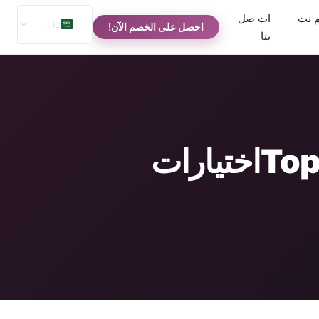
م نت
ات صل
Arabic
احصل على الخصم الآن!
بنا
English
Spanish
Russian
ما هو البند الأكثر ربحية آلة البيع في عام 2025؟(Topاختيارات