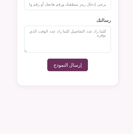
رسالتك
إرسال النموذج