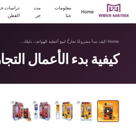
معلومات
مت
دراسات حا
Home
عنا
جر
القطن
Home
»
كيف تبدأ مشروعًا تجاريًّا لبيع أغطية الهواتف: دليلك…
كيفية بدء الأعمال التجارية 