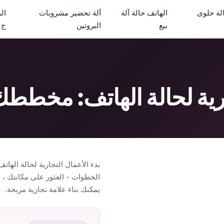
لة حلوى
الهاتف حالة آلة
آلة تحضير مشروبات
ال
بيع
البروتين
ج
لحالة الهاتف: مخططك 2025 للنجا
بدء الأعمال التجارية لحالة الهاتف
الخطوات - العثور على مكانتك ، و
يمكنك بناء علامة تجارية مربحة.