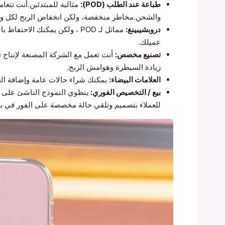
طباعة عند الطلب (POD):
مثالية للمبتدئين.أنت تتعا
والشحن.مخاطر منخفضة، ولكن انخفاض الربح لكل وح
دروبشيبينغ:
مماثل لـ POD ، ولكن يمكنك ا
عميلك.
تصنيع مخصص:
أنت تعمل مع الشركة المصنعة لإنتاج ت
زيادة السيطرة وهوامش الربح.
العلامات البيضاء:
يمكنك شراء حالات عامة وإضافة العل
بيع / التخصيص الفوري:
ينطوي النموذج الناشئ على اس
للعملاء بتصميم وتلقي حالة مخصصة على الفور في بيئا