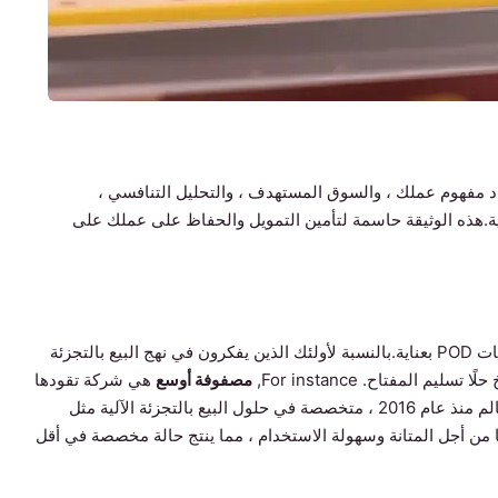
 مفهوم عملك ، والسوق المستهدف ، والتحليل التنافسي ،
لية.هذه الوثيقة حاسمة لتأمين التمويل والحفاظ على عملك على
المورد الخاص بك هو شريك حاسم.البحث المصنعين أو خدمات POD بعناية.بالنسبة لأولئك الذين يفكرون في نهج البيع بالتجزئة
المفتاح. For instance,
مصفوفة أوسع
هي شركة تقودها
التكنولوجيا التي صدرت أكثر من 3000 آلة على مستوى العالم منذ عام 2016 ، متخصصة في حلول البيع بالتجزئة الآلية مثل
ا من أجل المتانة وسهولة الاستخدام ، مما ينتج حالة مخصصة في أقل