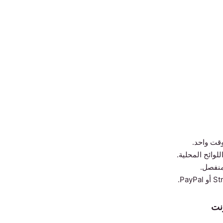
قت واحد.
وائح المحلية.
منفصل.