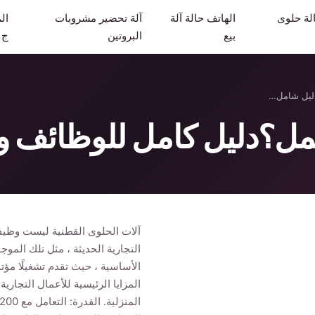
لة حلوى
الهاتف حالة آلة
آلة تحضير مشروبات
ال
بيع
البروتين
ج
دليل شامل…
مل؟دليل كامل للوظائف وا
آلات الحلوى القطنية ليست وظيفي