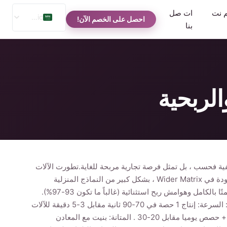
م نت
ات صل
Arabic
احصل على الخصم الآن!
بنا
English
Spanish
Russian
لربحية
ة فحسب ، بل تمثل فرصة تجارية مربحة للغاية.تطورت الآلات
التجارية الحديثة ، مثل تلك الموجودة في Wider Matrix ، بشكل كبير من النماذج المنزلية
الأساسية ، حيث تقدم تشغيلًا مؤتمتًا بالكامل وهوامش ربح استثنائية (غالباً ما تكون 93-97%).
المزايا الرئيسية للأعمال التجارية: السرعة: إنتاج 1 حصة في 70-90 ثانية مقابل 3-5 دقيقة للآلات
المنزلية. القدرة: التعامل مع 200+ حصص يوميا مقابل 20-30 . المتانة: بنيت مع المعادن