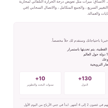
 الاتساق: ميزات مثل تعويض درجة الحرارة التلقائي لمحاربة
لتغيير السريع ، والجمع المتكامل ، والاتصال السحابي (في
يات والعمالة.
نا باحتياجاتك وسنقدم لك حلاً مخصصاً.
وعك
ار الترويجية
10+
130+
الدول
سنوات البحث والتطوير
عادةً ما يسترد شركاؤنا استثماراتهم في غضون 2 إلى 4 أشهر. ابدأ في جني الأرباح من اليوم الأول