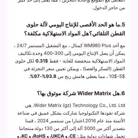
من حاجز الدخول.
5.ما هو الحد الأقصى للإنتاج اليومي لآلة حلوى
القطن التلقائي؟هل المواد الاستهلاكية مكلفة؟
مع أخذ WM980 Plus كمثال ، مع التشغيل المستمر 24/7 ،
يمكن أن يصل الإنتاج اليومي إلى 300-400 وحدة.تكاليف
المواد الاستهلاكية منخفضة للغاية - فقط
$0.31
لكل حلوى
القطن (السكر والعصا) ، ويمكن تعيين سعر التجزئة في
$5-$10 ، مما يعطي هامش ربح من
93.8%‐97%
.
6.هل Wider Matrix شركة موثوق بها؟
Wider Matrix (gz) Technology Co., Ltd. Ltd. هي
شركة تقودها التكنولوجيا شاركت بشكل عميق في صناعة
الأتمتة منذ عام 2016.اعتبارا من سبتمبر 2024 ، قمنا
بتصدير أكثر من 3000 آلة إلى أكثر من 130 دولة.منتجاتنا
تحمل شهادات دولية مثل:
CE، و UKCA، و RoHS، و KC، و