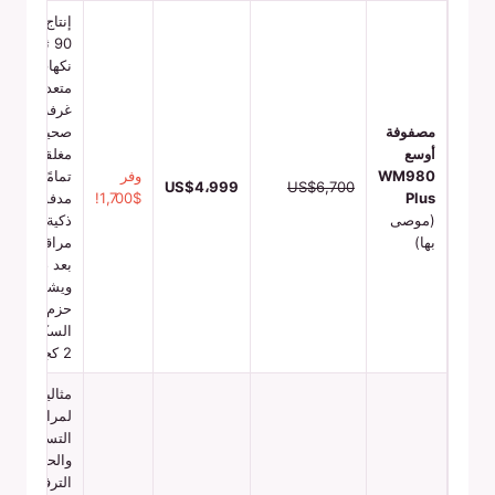
إنتاج 60-
90 ثانية ،
نكهات
متعددة ،
غرفة
مصفوفة
صحية
أوسع
مغلقة
WM980
وفر
تمامًا ،
US$4،999
US$6,700
Plus
$1,700!
مدفوعات
(موصى
ذكية ،
بها)
مراقبة عن
بعد ،
ويشمل
حزم
السكر 6 ×
2 كجم
مثالية
لمراكز
التسوق
والحدائق
الترفيهية ،