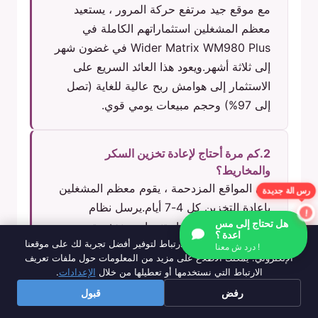
مع موقع جيد مرتفع حركة المرور ، يستعيد
معظم المشغلين استثماراتهم الكاملة في
Wider Matrix WM980 Plus في غضون شهر
إلى ثلاثة أشهر.ويعود هذا العائد السريع على
الاستثمار إلى هوامش ربح عالية للغاية (تصل
إلى 97%) وحجم مبيعات يومي قوي.
2.كم مرة أحتاج لإعادة تخزين السكر
والمخاريط؟
في المواقع المزدحمة ، يقوم معظم المشغلين
رس الة جديدة
بإعادة التخزين كل 4-7 أيام.يرسل نظام
المراقبة الذكي للجهاز تنبيهات منخفضة
هل تحتاج إلى مس
اعدة ؟
نحن نستخدم ملفات تعريف الارتباط لتوفير أفضل تجربة لك على موقعنا
المخزون إلى هاتفك ، مما يجعل إعادة التخزين
درد ش معنا !
الإلكتروني. يمكنك الاطلاع على مزيد من المعلومات حول ملفات تعريف
بسيطة وفعالة.
الارتباط التي نستخدمها أو تعطيلها من خلال
الإعدادات
.
رفض
قبول
3.كم من الكهرباء تستهلك آلة بيع الحلوى