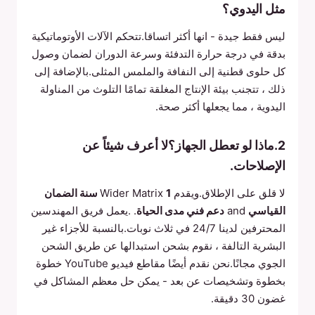
مثل اليدوي؟
ليس فقط جيدة - انها أكثر اتساقا.تتحكم الآلات الأوتوماتيكية
بدقة في درجة حرارة التدفئة وسرعة الدوران لضمان وصول
كل حلوى قطنية إلى النفافة والملمس المثلى.بالإضافة إلى
ذلك ، تتجنب بيئة الإنتاج المغلقة تمامًا التلوث من المناولة
اليدوية ، مما يجعلها أكثر صحة.
2.ماذا لو تعطل الجهاز؟لا أعرف شيئاً عن
الإصلاحات.
لا قلق على الإطلاق.ويقدم Wider Matrix
1 سنة الضمان
القياسي
and
دعم فني مدى الحياة
. .يعمل فريق المهندسين
المحترفين لدينا 24/7 في ثلاث نوبات.بالنسبة للأجزاء غير
البشرية التالفة ، نقوم بشحن استبدالها عن طريق الشحن
الجوي مجانًا.نحن نقدم أيضًا مقاطع فيديو YouTube خطوة
بخطوة وتشخيصات عن بعد - يمكن حل معظم المشاكل في
غضون 30 دقيقة.