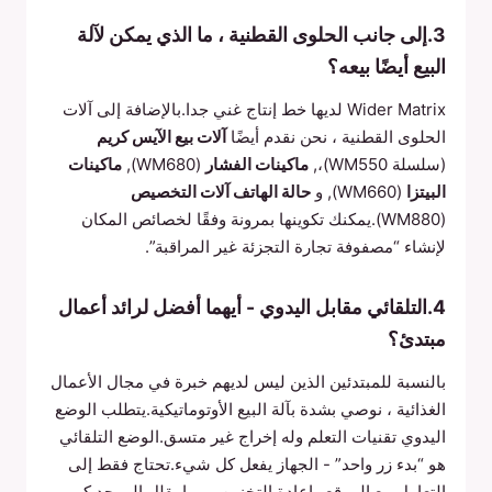
3.إلى جانب الحلوى القطنية ، ما الذي يمكن لآلة
البيع أيضًا بيعه؟
Wider Matrix لديها خط إنتاج غني جدا.بالإضافة إلى آلات
الحلوى القطنية ، نحن نقدم أيضًا
آلات بيع الآيس كريم
(سلسلة WM550)،,
ماكينات الفشار
(WM680),
ماكينات
البيتزا
(WM660), و
حالة الهاتف آلات التخصيص
(WM880).يمكنك تكوينها بمرونة وفقًا لخصائص المكان
لإنشاء “مصفوفة تجارة التجزئة غير المراقبة”.
4.التلقائي مقابل اليدوي - أيهما أفضل لرائد أعمال
مبتدئ؟
بالنسبة للمبتدئين الذين ليس لديهم خبرة في مجال الأعمال
الغذائية ، نوصي بشدة بآلة البيع الأوتوماتيكية.يتطلب الوضع
اليدوي تقنيات التعلم وله إخراج غير متسق.الوضع التلقائي
هو “بدء زر واحد” - الجهاز يفعل كل شيء.تحتاج فقط إلى
التعامل مع الموقع وإعادة التخزين ، مما يقلل إلى حد كبير