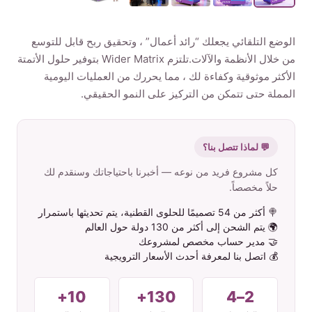
الم نت ج
الوضع التلقائي يجعلك “رائد أعمال” ، وتحقيق ربح قابل للتوسع
من خلال الأنظمة والآلات.تلتزم Wider Matrix بتوفير حلول الأتمتة
ات صل بنا
الأكثر موثوقية وكفاءة لك ، مما يحررك من العمليات اليومية
المملة حتى تتمكن من التركيز على النمو الحقيقي.
💬 لماذا تتصل بنا؟
Arabic
كل مشروع فريد من نوعه — أخبرنا باحتياجاتك وسنقدم لك
English
حلاً مخصصاً.
Spanish
🍭 أكثر من 54 تصميمًا للحلوى القطنية، يتم تحديثها باستمرار
Russian
🌍 يتم الشحن إلى أكثر من 130 دولة حول العالم
🤝 مدير حساب مخصص لمشروعك
💰 اتصل بنا لمعرفة أحدث الأسعار الترويجية
10+
130+
2–4