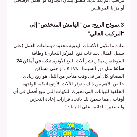
مراقب”.لم يعد لديك للقلق بشأن الجدولة أو العمل الإضافي
أو مزايا الموظفين.
3.نموذج الربح: من “الهامش المنخفض” إلى
“التركيب العالي”
عادة ما تكون الأكشاك اليدوية محدودة بساعات العمل (على
سبيل المثال ،ساعات فتح المركز التجاري) وطاقة
الموظفين.يمكن نشر آلات البيع الأوتوماتيكية في
أماكن 24
ساعة
مثل دور السينما ، KTVs ، أو حتى مساكن
المصانع.كل أمر في وقت متأخر من الليل هو ربح زيادي
خالص.الأهم من ذلك ، توفر الآلات الأوتوماتيكية الواجهة
الخلفية للبيانات التي تخبرك النكهات التي تبيع أفضل في أي
أوقات ، مما يسمح لك باتخاذ قرارات إعادة التخزين
والتسعير “القائمة على البيانات”.