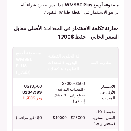
مصفوفة أوسع WM980 Plus
هذا ليس مجرد شراء آلة -
بل هو الاستثمار في “نقطة طباعة النقود”.
مقارنة تكلفة الاستثمار في المعدات: الأصلي مقابل
السعر الحالي - حفظ $1,700
مصفوفة أوسع
آلة الحلوى القطنية
WM980
مقارنة البند
اليدوية (المعدات
PLUS
التقليدية + كشك)
(تلقائي)
$500-$2000
الاستثمار
US$6,700
(المعدات البدائية ،
الأولي في
US$4،999
يحتاج إلى بناء كشك
المعدات
وفر $1,700!
إضافي)
متوسط تكلفة
العمل السنوية
$25000 - $40000
$0 (غير مراقب)
(شخص واحد)