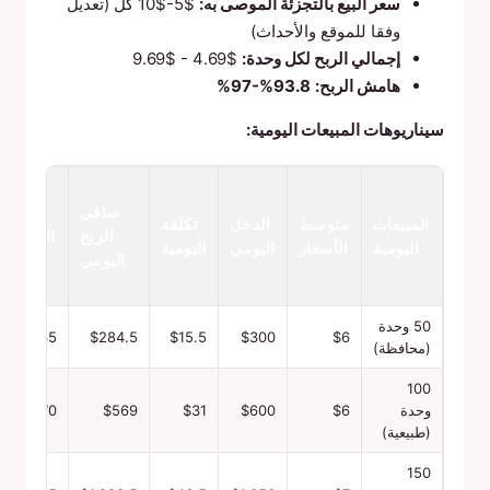
سعر البيع بالتجزئة الموصى به:
$5-$10 كل (تعديل
وفقا للموقع والأحداث)
إجمالي الربح لكل وحدة:
$4.69 - $9.69
هامش الربح:
93.8%-97%
سيناريوهات المبيعات اليومية:
صافي
صافي
الربح
المبيعات
متوسط
الدخل
تكلفة
الربح
الشهري
اليومية
الأسعار
اليومي
اليومية
اليومي
(30
يوما)
50 وحدة
$8,535
$284.5
$15.5
$300
$6
(محافظة)
100
وحدة
$6
$600
$31
$569
$17,070
(طبيعية)
150