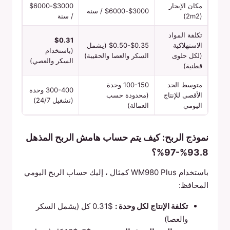
مكان الإيجار
$3000-$6000
$3000-$6000 / سنة
(2m2)
/ سنة
تكلفة المواد
$0.31
الاستهلاكية
$0.35-$0.50 (يشمل
(باستخدام
(لكل حلوى
السكر والعصا والحقيبة)
السكر والعصي)
قطنية)
متوسط الحد
100-150 وحدة
300-400 وحدة
الأقصى للإنتاج
(محدودة حسب
(تشغيل 24/7)
اليومي
العمالة)
نموذج الربح: كيف يتم حساب هامش الربح المذهل
93.8%-97%؟
باستخدام WM980 Plus كمثال ، إليك حساب الربح اليومي
المحافظ:
تكلفة الإنتاج لكل وحدة :
$0.31 كل (يشمل السكر
والعصا)