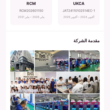
RCM
UKCA
RCM202601150
JAT24110102514EC-1
أكتوبر 2024 – أكتوبر 2029
يناير 2026 – يناير 2031
مقدمة الشركة