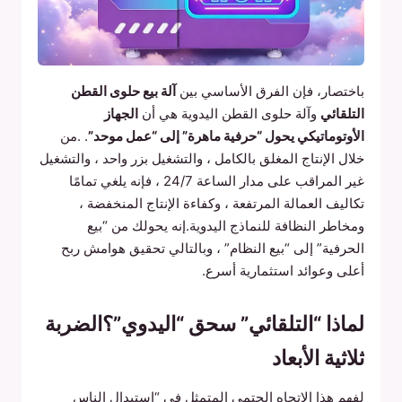
باختصار، فإن الفرق الأساسي بين
آلة بيع حلوى القطن
التلقائي
وآلة حلوى القطن اليدوية هي أن
الجهاز
الأوتوماتيكي يحول “حرفية ماهرة” إلى “عمل موحد”
. .من
خلال الإنتاج المغلق بالكامل ، والتشغيل بزر واحد ، والتشغيل
غير المراقب على مدار الساعة 24/7 ، فإنه يلغي تمامًا
تكاليف العمالة المرتفعة ، وكفاءة الإنتاج المنخفضة ،
ومخاطر النظافة للنماذج اليدوية.إنه يحولك من “بيع
الحرفية” إلى “بيع النظام” ، وبالتالي تحقيق هوامش ربح
أعلى وعوائد استثمارية أسرع.
لماذا “التلقائي” سحق “اليدوي”؟الضربة
ثلاثية الأبعاد
لفهم هذا الاتجاه الحتمي المتمثل في “استبدال الناس