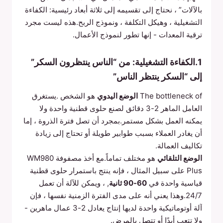
بالآلات” ، نحتاج إلى تقسيمه إلى ثلاثة أبعاد رئيسية: الكفاءة
التشغيلية ، وهيكل التكلفة ، ونموذج الربح.هذه ليست مجرد
ترقية المعدات - إنها تطور لنموذج الأعمال.
1.الكفاءة التشغيلية: من “الناس ينتظرون السكر”
إلى “السكر ينتظر الناس”
The bottleneck of
الوضع اليدوي
هو الشخص .يستغرق
العامل الماهر 2-3 دقائق لصنع حلوى قطنية واحدة ولا
يمكنه العمل بشكل مستمر.بمجرد أن تصل فترة الذروة ، إما
أن يغادر العملاء بسبب طوابير طويلة أو تحتاج إلى زيادة
تكاليف العمالة.
الوضع التلقائي
هو مختلف تماماً.مع أخذ مصفوفة WM980
Plus على سبيل المثال ، فإنه ينتج باستمرار حلوى قطنية
قياسية واحدة في
60-90 ثانية
, ، ويمكن للآلة أن تعمل
24/7.وهذا يعني أنه على مدى الفترة الزمنية نفسها ، فإن
آلة أوتوماتيكية واحدة لديها إنتاج يعادل 2-3 عمال ماهرين -
ولا تتعب أبدًا أو تتصل بالمرض.