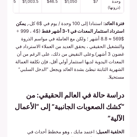
وحدة
$7
$1,050
$46.5
$1,003.5
$30,105
(ذروتها)
فترة العائد:
استنادا إلى 100 وحدة / يوم في $6 كل،,
يمكن
استرداد استثمار المعدات في 1-3 أشهر فقط
($4 ، 999 ÷
$569 ≈ 8.8 أشهر ؛ ولكن مع العاملة في مواسم الذروة
والتشغيل الحقيقي ، يحقق العديد من العملاء الاسترداد في
غضون 3 أشهر).وعلى النقيض من ذلك، على الرغم من أن
المعدات اليدوية لديها استثمار أولي أقل، فإن تكلفة العمالة
الشهرية الثابتة تبطئ بشدة العائد ويجعل “الدخل السلبي”
مستحيلا.
دراسة حالة في العالم الحقيقي: من
“كشك الصعوبات الجانبية” إلى “الأعمال
الآلية”
الخلفية العميل:
اعتمد مايك ، وهو مخطط أحداث في