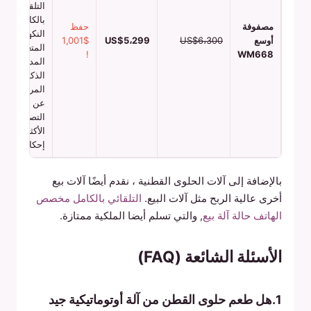
التلقائي
بالكامل ،
مصفوفة
حفظ
النكهات
أوسع
US$6،300
US$5،299
$1,001
المتعددة ،
!
WM668
المدفوعات
الذكية ،
المراقبة
عن بعد ،
التصميم
الأكثر
إحكاما
بالإضافة إلى آلات الحلوى القطنية ، نقدم أيضًا آلات بيع
أخرى عالية الربح مثل آلات البيع.
التلقائي بالكامل مخصص
الهاتف حالة آلة بيع
, والتي تسلم أيضا الملكية ممتازة.
الأسئلة الشائعة (FAQ)
1.هل طعم حلوى القطن من آلة أوتوماتيكية جيد