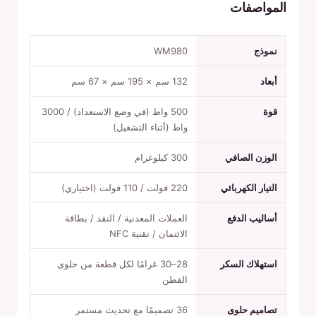
المواصفات
نموذج
WM980
أبعاد
132 سم × 195 سم × 67 سم
قوة
500 واط (في وضع الاستعداد) / 3000
واط (أثناء التشغيل)
الوزن الصافي
300 كيلوغرام
التيار الكهربائي
220 فولت / 110 فولت (اختياري)
أساليب الدفع
العملات المعدنية / النقد / بطاقة
الائتمان / تقنية NFC
استهلاك السكر
28–30 غرامًا لكل قطعة من حلوى
القطن
تصاميم حلوى
36 تصميمًا مع تحديث مستمر