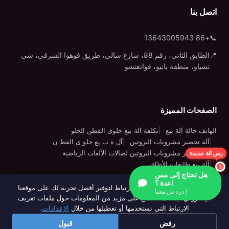
اتصل بنا
+86 13643005943
📞
📍
الطابق الثاني، رقم 88، شارع شالي، طريق فوهوا الشرقي، شي
تشياو، منطقة بانيو، قوانغتشو
الصفحات المميزة
الهاتف حالة آلة بيع
تكلفة آلة بيع حلوى القطن الحلو
آلة تحضير مشروبات البروتين
آل ة ب يع حلو ى القط ن
رس الة جديدة
آلة تحضير مشروبات البروتين لصالات الألعاب الرياضية
آلة بيع طابعات الأظافر
هل تحتاج إلى مس
اعدة ؟
نحن نستخدم ملفات تعريف الارتباط لتوفير أفضل تجربة لك على موقعنا
درد ش معنا !
الإلكتروني. يمكنك الاطلاع على مزيد من المعلومات حول ملفات تعريف
© 2020-2026 Wider Matrix هي علامة تجارية مملوكة لشركة Wider
الارتباط التي نستخدمها أو تعطيلها من خلال
الإعدادات
.
Matrix (GZ) Technology Co., Ltd
|
سياسة الخصوصية
|
خريطة
رفض
قبول
الموقع