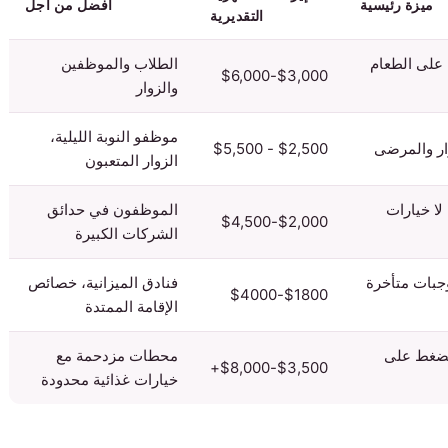
ميزة رئيسية
أفضل من أجل
التقديرية
الجمهور الأسير ، الطلب 24/7 على الطعام
الطلاب والموظفين
$3,000-$6,000
والزوار
موظفو النوبة الليلية،
ار والمرضى
$2,500 - $5,500
الزوار المتعبون
لا خيارات
الموظفون في حدائق
$2,000-$4,500
الشركات الكبيرة
جبات متأخرة
فنادق الميزانية، خصائص
$1800-$4000
الإقامة الممتدة
لضغط على
محطات مزدحمة مع
$3,500-$8,000+
خيارات غذائية محدودة