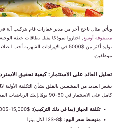
ويأتي مثال ناجح آخر من مدير عقارات قام بتركيب آلة ف
مصفوفة أوسع
توليد أكثر من $5000 في الإيرادات الشهر
موظفين.
تحليل العائد على الاستثمار: كيفية تحقيق الاسترداد لمد
يشعر العديد من المشغلين بالقلق بشأن التكلفة الأولية لآل
كامل على الاستثمار في 60-90 يومًا.إليك الرياضيات المستندة إلى موقع جامعي نموذجي عالي الحركة:
تكلفة الجهاز (بما في ذلك التركيب):
$15,000-$25,000
متوسط سعر البيع :
$8-$12 لكل بيتزا