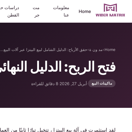
معلومات
مت
دراسات حا
Home
عنا
جر
القطن
Home
»
مد ون ة
»
حقق الأرباح: الدليل الشامل لبيع البيتزا عبر آلات البيع…
فتح الربح: الدليل النهائي
·
أبريل 27, 2026
·
8 دقائق للقراءة
ماكينات البيع
لقد استثمرت في آلة بيع البيتزا ، تتخيل تيارًا ثابتًا من 