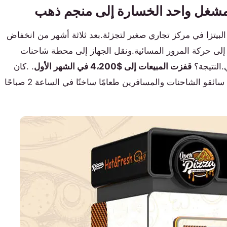
 مشغل واحد الخسارة إلى منجم ذهب
لبيتزا في مركز تجاري صغير لتجزئة.بعد ثلاثة أشهر من انخفاض
 الموقع يفتقر إلى حركة المرور المسائية.ونقل الجهاز إلى محطة شاحنات
قفزت المبيعات إلى $4،200 في الشهر الأول
. .كان
إلى الحاجة: أراد سائقو الشاحنات والمسافرين طعامًا ساخنًا في الساعة 2 صباحًا