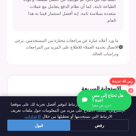
الطباعة ثابتة، كما أن نظام الدفع يتعامل مع عملات
متعددة بسلاسة تامة. إنه أفضل استثمار قمنا به هذا
العام.
ما ورد أعلاه عبارة عن مراجعات مختارة من المستخدمين. يرجى
الاتصال بخدمة العملاء للاطلاع على المزيد من المراجعات
ودراسات الحالة.
رس الة جديدة
الاستجابة السريعة
هل تحتاج إلى مس
هل أنت مهتم بالمنتج؟املأ النموذج الآن للحصول على مزيد من
اعدة ؟
نحن نستخدم ملفات تعريف الارتباط لتوفير أفضل تجربة لك على موقعنا
المعلومات.
درد ش معنا !
الإلكتروني. يمكنك الاطلاع على مزيد من المعلومات حول ملفات تعريف
الارتباط التي نستخدمها أو تعطيلها من خلال
الإعدادات
.
اسم ك
رفض
قبول