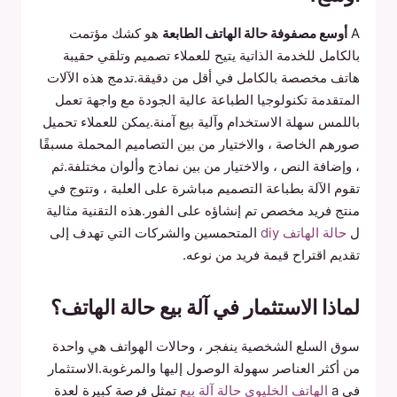
A
أوسع مصفوفة حالة الهاتف الطابعة
هو كشك مؤتمت
بالكامل للخدمة الذاتية يتيح للعملاء تصميم وتلقي حقيبة
هاتف مخصصة بالكامل في أقل من دقيقة.تدمج هذه الآلات
المتقدمة تكنولوجيا الطباعة عالية الجودة مع واجهة تعمل
باللمس سهلة الاستخدام وآلية بيع آمنة.يمكن للعملاء تحميل
صورهم الخاصة ، والاختيار من بين التصاميم المحملة مسبقًا
، وإضافة النص ، والاختيار من بين نماذج وألوان مختلفة.ثم
تقوم الآلة بطباعة التصميم مباشرة على العلبة ، وتتوج في
منتج فريد مخصص تم إنشاؤه على الفور.هذه التقنية مثالية
ل
حالة الهاتف diy
المتحمسين والشركات التي تهدف إلى
تقديم اقتراح قيمة فريد من نوعه.
لماذا الاستثمار في آلة بيع حالة الهاتف؟
سوق السلع الشخصية ينفجر ، وحالات الهواتف هي واحدة
من أكثر العناصر سهولة الوصول إليها والمرغوبة.الاستثمار
في a
الهاتف الخليوي حالة آلة بيع
تمثل فرصة كبيرة لعدة