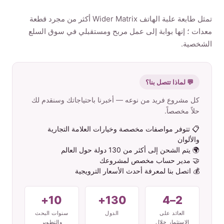
تمثل طابعة علبة الهاتف Wider Matrix أكثر من مجرد قطعة
الم نت ج
معدات ؛ إنها بوابة إلى عمل مربح ومستقبلي في سوق السلع
الشخصية.
ات صل بنا
💬 لماذا تتصل بنا؟
كل مشروع فريد من نوعه — أخبرنا باحتياجاتك وسنقدم لك
Arabic
حلاً مخصصاً.
English
📋 تتوفر مواصفات مخصصة وخيارات العلامة التجارية
والألوان
Spanish
🌍 يتم الشحن إلى أكثر من 130 دولة حول العالم
Russian
🤝 مدير حساب مخصص لمشروعك
💰 اتصل بنا لمعرفة أحدث الأسعار الترويجية
10+
130+
2–4
العائد على
الدول
سنوات البحث
الاستثمار خلال
والتطوير