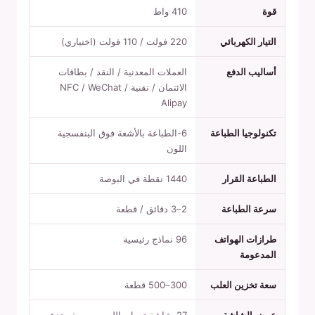
قوة
410 واط
التيار الكهربائي
220 فولت / 110 فولت (اختياري)
أساليب الدفع
العملات المعدنية / النقد / بطاقات
الائتمان / تقنية NFC / WeChat /
Alipay
تكنولوجيا الطباعة
6-الطباعة بالأشعة فوق البنفسجية
اللون
الطباعة القرار
1440 نقطة في البوصة
سرعة الطباعة
2–3 دقائق / قطعة
طرازات الهواتف
96 نماذج رئيسية
المدعومة
سعة تخزين العلب
300–500 قطعة