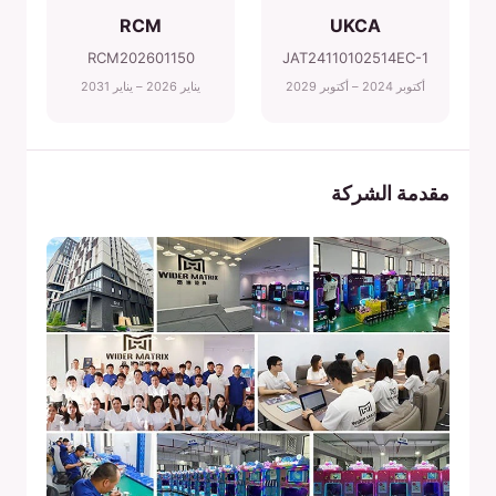
RCM
UKCA
RCM202601150
JAT24110102514EC-1
أكتوبر 2024 – أكتوبر 2029
يناير 2026 – يناير 2031
مقدمة الشركة