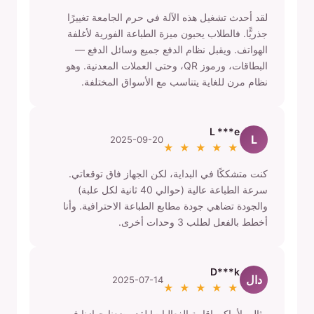
لقد أحدث تشغيل هذه الآلة في حرم الجامعة تغييرًا
جذريًّا. فالطلاب يحبون ميزة الطباعة الفورية لأغلفة
الهواتف. ويقبل نظام الدفع جميع وسائل الدفع —
البطاقات، ورموز QR، وحتى العملات المعدنية. وهو
نظام مرن للغاية يتناسب مع الأسواق المختلفة.
L ***e
L
2025-09-20
★ ★ ★ ★ ★
كنت متشككًا في البداية، لكن الجهاز فاق توقعاتي.
سرعة الطباعة عالية (حوالي 40 ثانية لكل علبة)
والجودة تضاهي جودة مطابع الطباعة الاحترافية. وأنا
أخطط بالفعل لطلب 3 وحدات أخرى.
D***k
دال
2025-07-14
★ ★ ★ ★ ★
مثالي لأماكن إقامة الفعاليات! لقد وضعنا جهازنا في