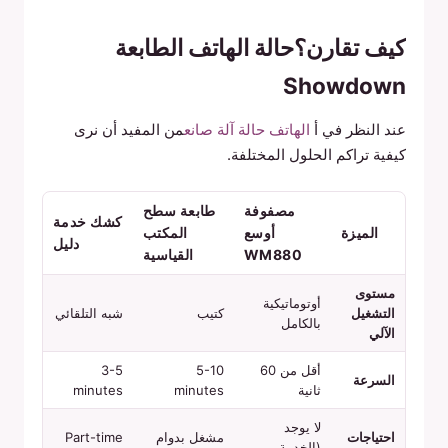
كيف تقارن؟حالة الهاتف الطابعة
Showdown
عند النظر في أ
الهاتف حالة آلة صانع
من المفيد أن نرى
كيفية تراكم الحلول المختلفة.
مصفوفة
طابعة سطح
كشك خدمة
الميزة
أوسع
المكتب
دليل
WM880
القياسية
مستوى
أوتوماتيكية
التشغيل
كتيب
شبه التلقائي
بالكامل
الآلي
أقل من 60
5-10
3-5
السرعة
ثانية
minutes
minutes
لا يوجد
احتياجات
مشغل بدوام
Part-time
(الخدمة