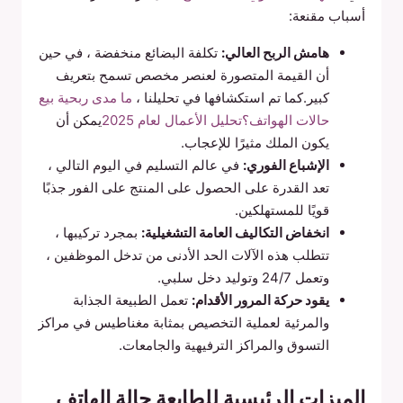
أسباب مقنعة:
هامش الربح العالي:
تكلفة البضائع منخفضة ، في حين
أن القيمة المتصورة لعنصر مخصص تسمح بتعريف
كبير.كما تم استكشافها في تحليلنا ،
ما مدى ربحية بيع
حالات الهواتف؟تحليل الأعمال لعام 2025
يمكن أن
يكون الملك مثيرًا للإعجاب.
الإشباع الفوري:
في عالم التسليم في اليوم التالي ،
تعد القدرة على الحصول على المنتج على الفور جذبًا
قويًا للمستهلكين.
انخفاض التكاليف العامة التشغيلية:
بمجرد تركيبها ،
تتطلب هذه الآلات الحد الأدنى من تدخل الموظفين ،
وتعمل 24/7 وتوليد دخل سلبي.
يقود حركة المرور الأقدام:
تعمل الطبيعة الجذابة
والمرئية لعملية التخصيص بمثابة مغناطيس في مراكز
التسوق والمراكز الترفيهية والجامعات.
الميزات الرئيسية للطابعة حالة الهاتف