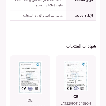
عرض الشاشة
27-شاشة تعمل باللمس بوصة ، تدعم
تناوب إعلانات الفيديو
الإدارة عن بعد
يدعم المراقبة والإدارة السحابية
شهادات المنتجات
CE
CE
JAT2209011545EC-1