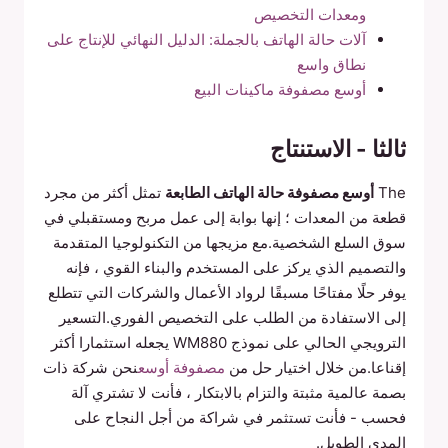
ومعدات التخصيص
آلات حالة الهاتف بالجملة: الدليل النهائي للإنتاج على
نطاق واسع
أوسع مصفوفة ماكينات البيع
ثالثا - الاستنتاج
The
أوسع مصفوفة حالة الهاتف الطابعة
تمثل أكثر من مجرد
قطعة من المعدات ؛ إنها بوابة إلى عمل مربح ومستقبلي في
سوق السلع الشخصية.مع مزيجها من التكنولوجيا المتقدمة
والتصميم الذي يركز على المستخدم والبناء القوي ، فإنه
يوفر حلًا مفتاحًا مسبقًا لرواد الأعمال والشركات التي تتطلع
إلى الاستفادة من الطلب على التخصيص الفوري.التسعير
الترويجي الحالي على نموذج WM880 يجعله استثمارا أكثر
إقناعا.من خلال اختيار حل من
مصفوفة أوسع
نحن شركة ذات
بصمة عالمية مثبتة والتزام بالابتكار ، فأنت لا تشتري آلة
فحسب - فأنت تستثمر في شراكة من أجل النجاح على
المدى الطويل.