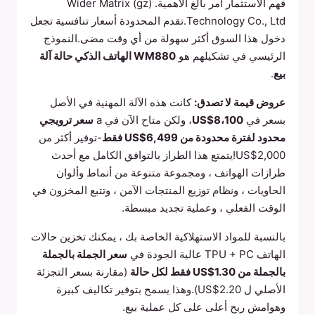
فهم الاستثمار أمر بالغ الأهمية. Wider Matrix (gz)
Technology Co., Ltd.تقدم المحدودة أسعار تنافسية تجعل
دخول هذا السوق أكثر سهولة من أي وقت مضى.النموذج
الرئيسي في تشكيلهم هو
WM880 الهاتف الذكي حالة آلة
بيع
.
عروض قيمة لا تصدق:
كانت هذه الآلة المهنية في الأصل
بسعر في
US$8،100
، ولكن متاح الآن في a
سعر ترويجي
محدود لفترة محدودة من US$6,499 فقط
-توفير أكثر من
US$2,000!يتمتع هذا الطراز بالتوافق الكامل مع أحدث
طرازات الهواتف ، ومجموعة متنوعة من أنماط وألوان
الحاويات ، ونظام توزيع المنتجات الآمن ، وتتبع المخزون في
الوقت الفعلي ، وعملية تجديد مبسطة.
بالنسبة للمواد الاستهلاكية الخاصة بك ، يمكنك تخزين حالات
الهاتف TPU + PC عالية الجودة في
سعر الجملة بالجملة
بالجملة من US$1.30 فقط لكل حالة
(مقارنة بسعر التجزئة
الأصلي ل US$2.20).وهذا يسمح بتوفير تكاليف كبيرة
وهوامش ربح أعلى على كل عملية بيع.