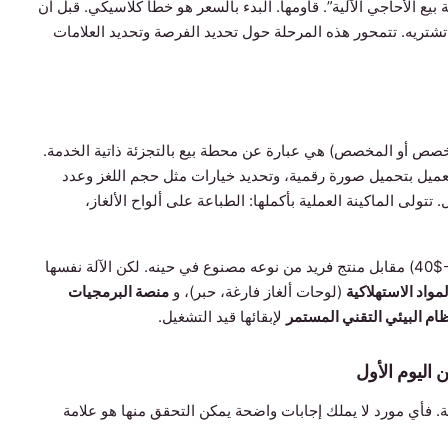
ع الأحاجي الآلية”. قاومها. البدء بالسعر هو خطأ كلاسيكي. قبل أن
 تشتريه. تتمحور هذه المرحلة حول تحديد الفرصة وتحديد العلامات
ز المخصص أو المخصص) هي عبارة عن محطة بيع بالتجزئة ذاتية الخدمة.
لعميل بتحميل صورة رقمية، وتحديد خيارات مثل حجم اللغز وعدد
لى الماكينة العملية بأكملها: الطباعة على ألواح الألغاز،
يبدو نموذج العمل واضحًا ومباشرًا: تقاضي علاوة (غالبًا $15-$40) مقابل منتج فريد من نوعه مصنوع في حينه. لكن الآلة نفسها
مواد الاستهلاكية
(لوحات ألغاز فارغة، حبر)، و
منصة البرمجيات
ظام البيئي التقني المستمر
لإبقائها قيد التشغيل.
اليوم الأول
. فأي مورد لا يملك إجابات واضحة يمكن التحقق منها هو علامة