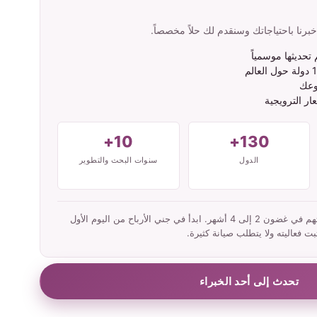
نا باحتياجاتك وسنقدم لك حلاً مخصصاً.
تحديثها موسمياً
وعك
ار الترويجية
10+
130+
الدول
سنوات البحث والتطوير
عادةً ما يسترد شركاؤنا استثماراتهم في غضون 2 إلى 4 أشهر. ابدأ في جني الأرباح من اليوم الأول
بت فعاليته ولا يتطلب صيانة كثيرة.
تحدث إلى أحد الخبراء