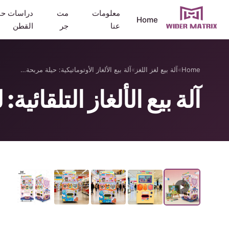
معلومات
مت
دراسات حا
Home
عنا
جر
القطن
Home
»
آلة بيع لغز اللغز
»
آلة بيع الألغاز الأوتوماتيكية: حيلة مربحة…
آلة بيع الألغاز التلقائي