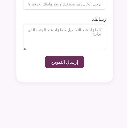
رسالتك
إرسال النموذج