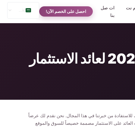
م نت
ات صل
Arabic
احصل على الخصم الآن!
بنا
English
Spanish
Russian
تكلفة آلة البيع لحالة الهاتف - دليل المستثمرين 2026 لعائد الاستثمار
 للاستفادة من خبرتنا في هذا المجال. نحن نقدم لك عرضاً
عات العائد على الاستثمار مصممة خصيصاً للسوق والموقع