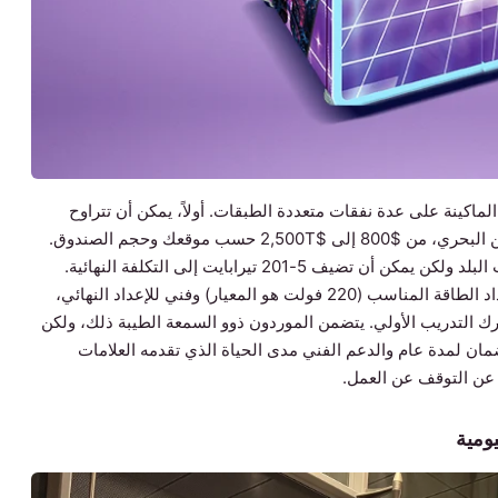
ماكينة على عدة نفقات متعددة الطبقات. أولاً، يمكن أن تتراوح
تكاليف الشحن من الشركة المصنعة، عادةً عن طريق الشحن البحري، من $800 إلى $2,500T حسب موقعك وحجم الصندوق.
ثانياً، لا تنسَ رسوم الاستيراد والضرائب، والتي تختلف حسب البلد ولكن يمكن أن تضيف 5-201 تيرابايت إلى التكلفة النهائية.
ثالثاً، قد يتطلب التركيب الاستعانة بفني كهربائي لضمان إمداد الطاقة المناسب (220 فولت هو المعيار) وفني للإعداد النهائي،
رك التدريب الأولي. يتضمن الموردون ذوو السمعة الطيبة ذلك، ولكن
ان لمدة عام والدعم الفني مدى الحياة الذي تقدمه العلامات
ة عن التوقف عن العمل.