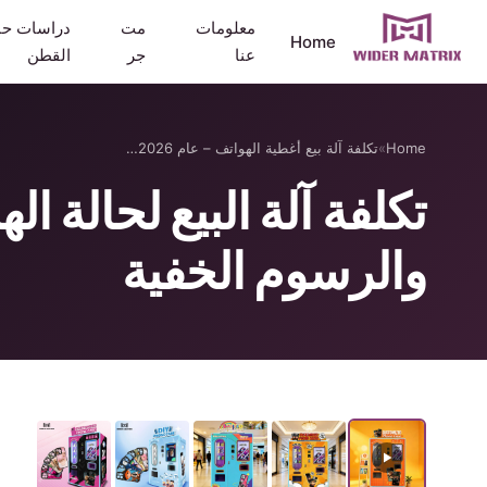
معلومات
مت
دراسات حا
Home
عنا
جر
القطن
Home
»
تكلفة آلة بيع أغطية الهواتف – عام 2026…
والرسوم الخفية