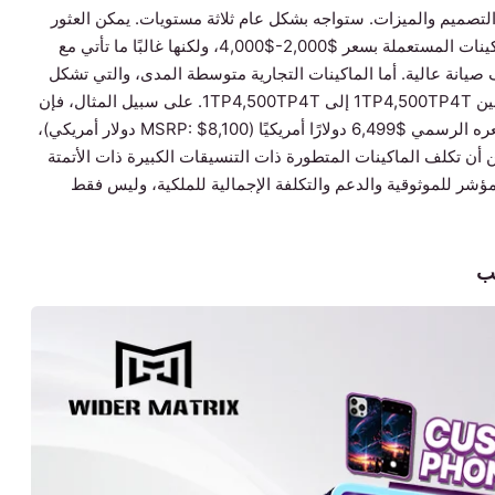
 التصميم والميزات. ستواجه بشكل عام ثلاثة مستويات. يمكن العثور
على الماكينات منخفضة الجودة التي تصنعها بنفسك أو الماكينات المستعملة بسعر $2,000-$4,000، ولكنها غالبًا ما تأتي مع
صيانة عالية. أما الماكينات التجارية متوسطة المدى، والتي تشكل
ل، فإن
يبلغ سعره الرسمي $6,499 دولارًا أمريكيًا (MSRP: $8,100 دولار أمريكي)،
أن تكلف الماكينات المتطورة ذات التنسيقات الكبيرة ذات الأتمتة
ى السعر كمؤشر للموثوقية والدعم والتكلفة الإجمالية للملكية، وليس فقط
يب