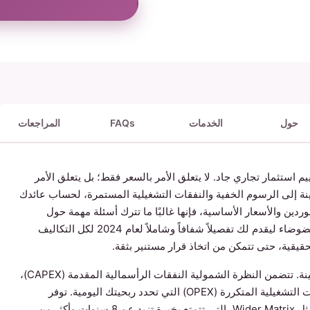
حول
الخدمات
FAQs
المراجعات
يم استثمار تجاري جاد. لا يتعلق الأمر بالسعر فقط؛ بل يتعلق الأمر
ماكينة إلى الرسوم الخفية والنفقات التشغيلية المستمرة، لحساب عائدك
ق B2B تتفوق في إدراج الموردين والأسعار الأساسية، فإنها غالبًا ما تترك أسئلة مهمة حول
الربحية في العالم الحقيقي دون إجابة. يتخطى هذا الدليل الضوضاء ليقدم لك تفصيلاً شفافاً وشاملاً لعام 2024 لكل التكاليف
قيقية، حتى تتمكن من اتخاذ قرار مستنير بثقة.
يمتد إجمالي الاستثمار إلى ما هو أبعد من سعر ملصق الماكينة. تتضمن النظرة الشمولية النفقات الرأسمالية المقدمة (CAPEX)،
والخدمات اللوجستية للشحن والاستيراد، والتركيب، والنفقات التشغيلية المتكررة (OPEX) التي تحدد ربحيتك اليومية. توفر
الشركات المصنعة الرائدة التي لديها عمليات نشر عالمية، مثل Wider Matrix، التي تتمتع بخبرة تزيد عن 8 سنوات وأكثر من