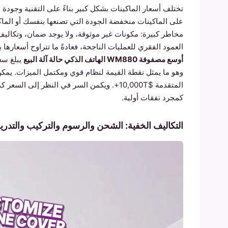
تختلف أسعار الماكينات بشكل كبير بناءً على التقنية وجودة
مخاطر كبيرة: مكونات غير موثوقة، ولا يوجد ضمان، وتكاليف 
العمود الفقري للعمليات الناجحة، فعادةً ما تتراوح أسعارها بين 1TP4,500TP4T إلى 1TP4,500TP4T. على سبيل المثا
أوسع مصفوفة WM880 الهاتف الذكي حالة آلة البيع
وهو ما يمثل نقطة القيمة لنظام قوي ومكتمل الميزات. يمكن 
المتقدمة $10,000T+. ويكمن السر في النظر إل
كمجرد نفقات أولية.
التكاليف الخفية: الشحن والرسوم والتركيب والتدر