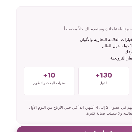
نا باحتياجاتك وسنقدم لك حلاً مخصصاً.
ات العلامة التجارية والألوان
وعك
ار الترويجية
10+
130+
الدول
سنوات البحث والتطوير
عادةً ما يسترد شركاؤنا استثماراتهم في غضون 2 إلى 4 أشهر. ابدأ في جني الأرباح من اليوم الأول
ليته ولا يتطلب صيانة كثيرة.