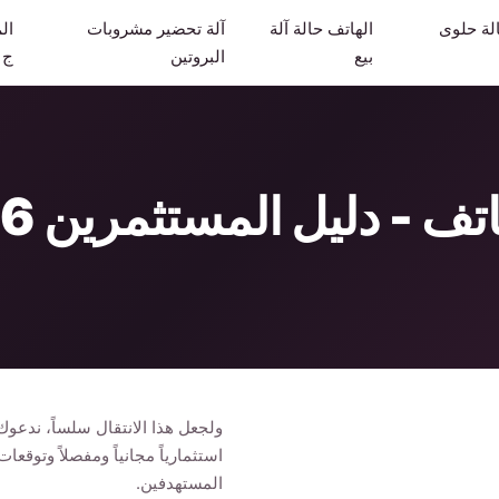
لة حلوى
الهاتف حالة آلة
آلة تحضير مشروبات
ال
بيع
البروتين
ج
ولجعل هذا الانتقال سلساً، ندعوك
استثمارياً مجانياً ومفصلاً وتوق
المستهدفين.