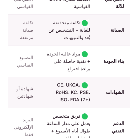
للآلة
القياسية
القياسي
✓
تكلفة منخفضة
تكلفة
إصدار
الصيانة
للغاية + التشخيص عن
صيانة
بُعد والتنبيهات
مرتفعة
✓
مواد عالية الجودة
التصنيع
إصدار
بناء الجودة
+ تقنية حاصلة على
القياسي
براءة اختراع
✓
CE، UKCA،
شهادة أو
إصدار
الشهادات
RoHS، KC، PSE،
شهادتين
ISO، FDA (7+)
✓
فريق متخصص
البريد
إصدار
الدعم
يعمل على مدار الساعة
الإلكتروني
التقني
طوال أيام الأسبوع +
فقط