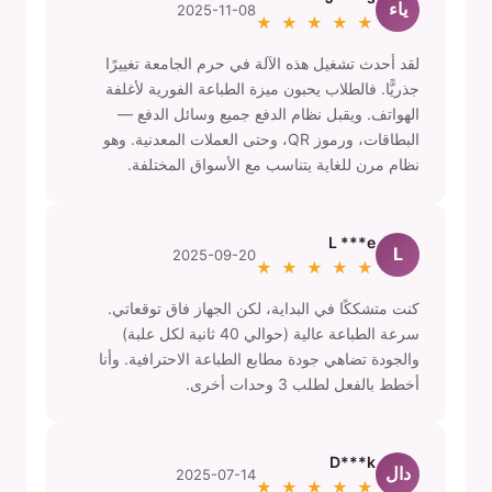
ياء
2025-11-08
★ ★ ★ ★ ★
لقد أحدث تشغيل هذه الآلة في حرم الجامعة تغييرًا
جذريًّا. فالطلاب يحبون ميزة الطباعة الفورية لأغلفة
الهواتف. ويقبل نظام الدفع جميع وسائل الدفع —
البطاقات، ورموز QR، وحتى العملات المعدنية. وهو
نظام مرن للغاية يتناسب مع الأسواق المختلفة.
L ***e
L
2025-09-20
★ ★ ★ ★ ★
كنت متشككًا في البداية، لكن الجهاز فاق توقعاتي.
سرعة الطباعة عالية (حوالي 40 ثانية لكل علبة)
والجودة تضاهي جودة مطابع الطباعة الاحترافية. وأنا
أخطط بالفعل لطلب 3 وحدات أخرى.
D***k
دال
2025-07-14
★ ★ ★ ★ ★