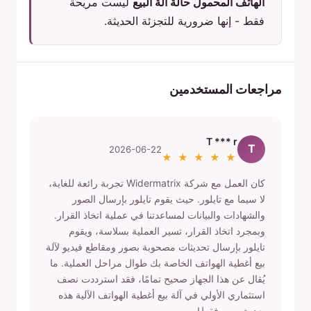
الهاتف المحمول حالة آلة البيع
ليست مريحة
فقط - إنها ضرورية للتجزئة الحديثة.
مراجعات المستخدمين
T *** r
T
2026-06-22
★ ★ ★ ★ ★
كان العمل مع شركة Widermatrix تجربة رائعة للغاية،
لا سيما مع تايلور. حيث يقوم تايلور بإرسال الصور
والشهادات والبيانات لمساعدتنا في عملية اتخاذ القرار.
وبمجرد اتخاذ القرار، تسير العملية بسلاسة، ويقوم
تايلور بإرسال تحديثات مصحوبة بصور ومقاطع فيديو لآلة
بيع أغطية الهواتف الخاصة بك طوال مراحل العملية. ما
يُقال عن هذا الجهاز صحيح تمامًا، فقد استرددت نصف
استثماري الأولي في آلة بيع أغطية الهواتف الآلية هذه
بعد شهرين فقط!