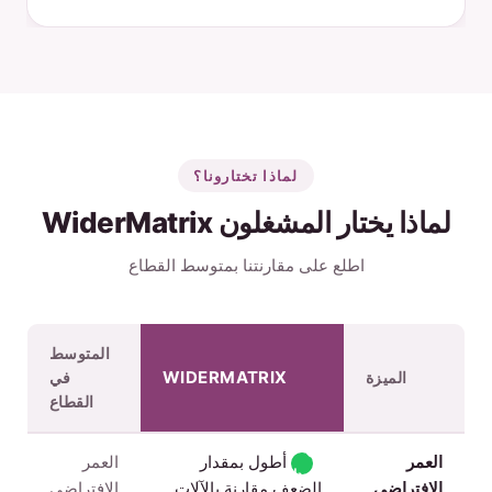
لماذا تختارونا؟
لماذا يختار المشغلون WiderMatrix
اطلع على مقارنتنا بمتوسط القطاع
المتوسط
WIDERMATRIX
الميزة
في
القطاع
✓
العمر
أطول بمقدار
العمر
إصدار
الافتراضي
الضعف مقارنة بالآلات
الافتراضي