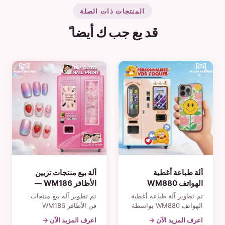
المنتجات ذات الصلة
قد يع جب ك أيضا ً
آلة طباعة أغطية
آلة بيع منتجات تزيين
الهواتف WM880
الأظافر WM186 —
(2026) — أغطية
أظافر لاصقة يمكن
تم تطوير آلة طباعة أغطية
تم تطوير آلة بيع منتجات
هواتف مخصصة تُصنع
تركيبها بنفسك في 5
الهواتف WM880 بواسطة
فن الأظافر WM186
بنفسك في غضون 1-3
دقائق
شركة Wider Matrix. وهي
بواسطة شركة Wider
اعرف المزيد الآن →
اعرف المزيد الآن →
آلة تعمل دون تدخل
Matrix. وهي آلة تعمل دون