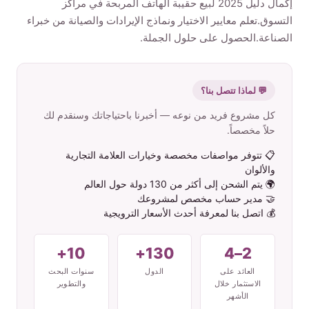
إكمال دليل 2025 لبيع حقيبة الهاتف المربحة في مراكز
التسوق.تعلم معايير الاختيار ونماذج الإيرادات والصيانة من خبراء
الم نت ج
الصناعة.الحصول على حلول الجملة.
ات صل بنا
💬 لماذا تتصل بنا؟
كل مشروع فريد من نوعه — أخبرنا باحتياجاتك وسنقدم لك
حلاً مخصصاً.
Arabic
📋 تتوفر مواصفات مخصصة وخيارات العلامة التجارية
والألوان
English
🌍 يتم الشحن إلى أكثر من 130 دولة حول العالم
Spanish
🤝 مدير حساب مخصص لمشروعك
💰 اتصل بنا لمعرفة أحدث الأسعار الترويجية
Russian
10+
130+
2–4
العائد على
الدول
سنوات البحث
الاستثمار خلال
والتطوير
الأشهر