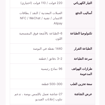
التيار الكهربائي
220 فولت / 110 فولت (اختياري)
أساليب الدفع
العملات المعدنية / النقد / بطاقات
الائتمان / تقنية NFC / WeChat /
Alipay
تكنولوجيا الطباعة
6-الطباعة بالأشعة فوق البنفسجية
اللون
الطباعة القرار
1440 نقطة في البوصة
سرعة الطباعة
2–3 دقائق / قطعة
طرازات الهواتف
96 نماذج رئيسية
المدعومة
سعة تخزين العلب
300–500 قطعة
عرض الشاشة
27-شاشة تعمل باللمس بوصة ، تدعم
تناوب إعلانات الفيديو