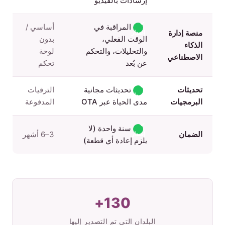
إرشادات بالفيديو
✓
المراقبة في
أساسي /
منصة إدارة
إصدار
الوقت الفعلي،
بدون
الذكاء
والتحليلات، والتحكم
لوحة
الاصطناعي
عن بُعد
تحكم
✓
تحديثات
تحديثات مجانية
الترقيات
إصدار
البرمجيات
مدى الحياة عبر OTA
المدفوعة
✓
سنة واحدة (لا
الضمان
3–6 أشهر
إصدار
يلزم إعادة أي قطعة)
130+
البلدان التي تم التصدير إليها