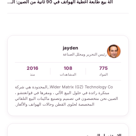
آلة بيع طابعة أغطية الهواتف في 90 ثانية من الصين: الـ…
jayden
رئيس التحرير ومحلل الصناعة
2016
108
775
المواد
المشاهدات
منذ
Wider Matrix (GZ) Technology Co.,المحدودة هي شركة
مبتكرة رائدة في حلول البيع الآلي ، ومقرها في قوانغتشو ،
الصين.نحن متخصصون في تصميم وتصنيع ماكينات البيع التلقائي
المخصصة لحلوى القطن وحالات الهواتف والألغاز.
الاستفسار السريع