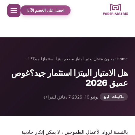
احصل على الخصم الآن!
Home
معلومات عنا
Home
»
مد ون ة
»
هل يعتبر امتياز مطعم بيتزا استثمارًا جيدًا؟ أ…
هل الامتياز البيتزا استثمار جيد؟غوص
مت جر
عميق 2026
دراسات حالة حلوى القطن
·
يونيو 10, 2026
·
7 دقائق للقراءة
ماكينات البيع
الهاتف حالة آلة بيع
آلة تحضير مشروبات البروتين
بالنسبة لرواد الأعمال الطموحين ، لا يمكن إنكار جاذبية