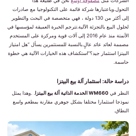
الشركات مثل
مصفوفة أوسع
نحن في طليعة هذا
التحول.وباعتبارها شركة قائمة على التكنولوجيا مع صادرات
إلى أكثر من 130 دولة ، فهي متخصصة في البحث والتطوير
لحلول البيع بالتجزئة الآلية.تترجم الخبرة العميقة لمؤسسها في
الأتمتة منذ عام 2016 إلى آلات قوية ومركزة على المستخدم
مصممة لعائد عائد عالٍ.بالنسبة للمستثمرين يسأل “هل امتياز
البيتزا استثمار جيد؟”استكشاف هذه الخيارات الآلية هي خطوة
حاسمة.
دراسة حالة: استثمار آلة بيع البيتزا
النظر في
WM660 الخدمة الذاتية آلة بيع البيتزا
. .وهذا يمثل
نموذجا استثمارا مختلفا بشكل جوهري مقارنة بمطعم واسع
النطاق.