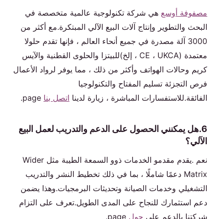
مصفوفة أوسع
هي شركة تكنولوجية عالمية متخصصة في
البحث والتطوير وإنتاج آلات البيع الآلي المبتكرة.مع أكثر من
3000 آلة مصدرة في جميع أنحاء العالم ، فإنها تقدم حلولا
معتمدة (CE ، UKCA ، إلخ)للبيتزا والحلوى القطنية والآيس
كريم وحالات الهواتف وأكثر من ذلك ، مما يوفر لرواد الأعمال
فرص التجزئة تسليم المفتاح والتكنولوجيا
الفائقة.للاستفسارات المباشرة ، زيارة لدينا
اتصل بنا
page.
6.هل يمكنني الحصول على الدعم والتدريب لعمل البيع
الآلي؟
نعم .يقدم مقدمو الخدمات ذوو السمعة الطيبة مثل Wider
Matrix دعمًا شاملًا ، بما في ذلك تخطيط النشر والتدريب
التشغيلي وخدمات الصيانة وتحديثات البرمجيات.وهذا يضمن
دعم استثمارك للنجاح على المدى الطويل.تعرف على التزام
شركتنا بالدعم على
حول
page.