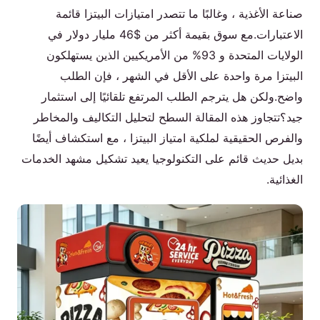
صناعة الأغذية ، وغالبًا ما تتصدر امتيازات البيتزا قائمة
الم نت ج
الاعتبارات.مع سوق بقيمة أكثر من $46 مليار دولار في
الولايات المتحدة و 93% من الأمريكيين الذين يستهلكون
ات صل بنا
البيتزا مرة واحدة على الأقل في الشهر ، فإن الطلب
واضح.ولكن هل يترجم الطلب المرتفع تلقائيًا إلى استثمار
جيد؟تتجاوز هذه المقالة السطح لتحليل التكاليف والمخاطر
والفرص الحقيقية لملكية امتياز البيتزا ، مع استكشاف أيضًا
Arabic
بديل حديث قائم على التكنولوجيا يعيد تشكيل مشهد الخدمات
English
الغذائية.
Spanish
Russian