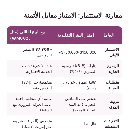
مقارنة الاستثمار: الامتياز مقابل الأتمتة
بيع البيتزا الآلي (مثل
العامل
امتياز البيتزا التقليدية
،WM660)
الاستثمار
~$7,800
(السعر
$150,000-$750,000+
الأولي
الترويجي)
الرسوم
إتاوات (5-8%)، رسوم
عادة لا شيء؛ خطط
الجارية
التسويق (2-4%)
الخدمة الاختيارية
متطلبات
عالية (طهاة ، خوادم ،
منخفضة جدا (إعادة
العمالة
مدراء)
التخزين فقط)
تقتصر على المناطق
عالية (أي منطقة داخلية
مرونة
التجارية ذات البنية
عالية الحركة المرورية مع
الموقع
التحتية المحددة
السلطة)
التعقيدات
منخفض (المراقبة عن بعد
عال جدا
التشغيلية
عبر إنترنت الأشياء)