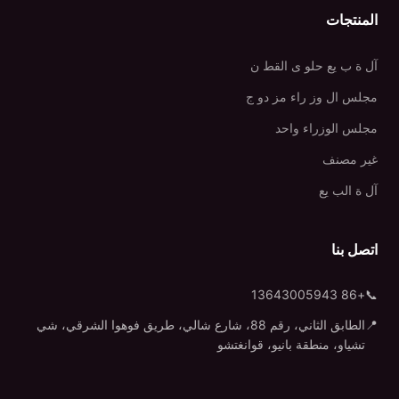
المنتجات
آل ة ب يع حلو ى القط ن
مجلس ال وز راء مز دو ج
مجلس الوزراء واحد
غير مصنف
آل ة الب يع
اتصل بنا
+86 13643005943
📞
📍
الطابق الثاني، رقم 88، شارع شالي، طريق فوهوا الشرقي، شي
تشياو، منطقة بانيو، قوانغتشو