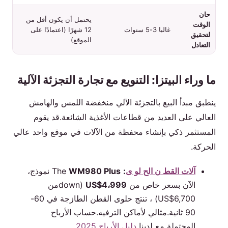
حان
يحتمل أن يكون أقل من
الوقت
غالبا 3-5 سنوات
12 شهرًا (اعتمادًا على
لتحقيق
الموقع)
التعادل
ما وراء البيتزا: التنويع مع تجارة التجزئة الآلية
ينطبق مبدأ البيع بالتجزئة الآلي منخفضة اللمس والهامش
العالي على العديد من قطاعات الأغذية الشائعة.قد يقوم
المستثمر ذكي بإنشاء محفظة من الآلات في موقع واحد عالي
الحركة.
آلات القط ن الح لو ى
:
The
WM980 Plus
نموذج،
الآن بسعر خاص من
US$4،999
(downمن
US$6,700) ، تنتج حلوى القطن الطازجة في 60-
90 ثانية.مثالي لأماكن الترفيه.حساب الأرباح
المحتملة مع لدينا
دليل الأرباح 2025
.