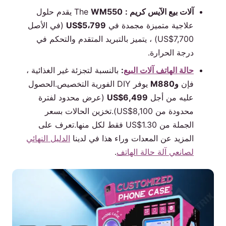
آلات بيع الآيس كريم :
The
WM550
يقدم حلول
علاجية متميزة مجمدة في
US$5،799
(في الأصل
US$7,700) ، يتميز بالتبريد المتقدم والتحكم في
درجة الحرارة.
حالة الهاتف آلات البيع
:
بالنسبة لتجزئة غير الغذائية ،
فإن
وM880
يوفر DIY الفورية التخصيص.الحصول
عليه من أجل
US$6,499
(عرض محدود لفترة
محدودة من US$8,100).تخزين الحالات بسعر
الجملة من US$1.30 فقط لكل منها.تعرف على
المزيد عن المعدات وراء هذا في لدينا
الدليل النهائي
لصانعي آلة حالة الهاتف
.