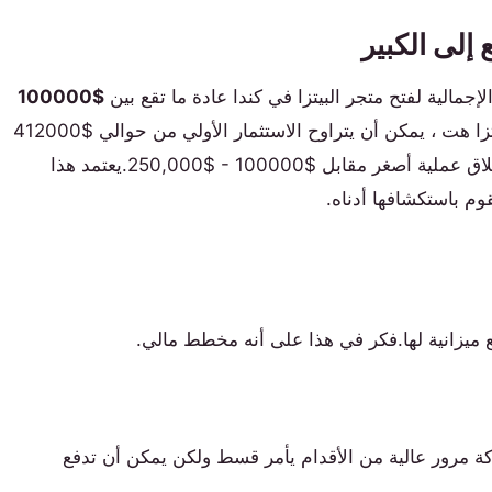
إلى الكبير
لإجمالية لفتح متجر البيتزا في كندا عادة ما تقع بين
$100000
.بالنسبة للامتياز المعروف مثل بيتزا هت ، يمكن أن يتراوح الاستثمار الأولي من حوالي $412000
إلى أكثر من $2 مليون.بالنسبة لمتجر مستقل ، يمكنك إطلاق عملية أصغر مقابل $100000 - $250,000.يعتمد هذا
وم باستكشافها أدناه.
 ميزانية لها.فكر في هذا على أنه مخطط مالي.
حركة مرور عالية من الأقدام يأمر قسط ولكن يمكن أن تدفع