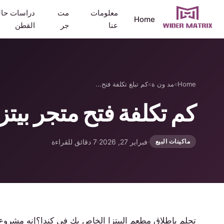
معلومات
مت
دراسات حال
Home
عنا
جر
القطن
Home
»
مد ون ة
»
كم تبلغ تكلفة فتح...
كم تكلفة فتح متجر بيتزا في
·
فبراير 27, 2026
·
7 دقائق للقراءة
ماكينات البيع
تحلم بإطلاق مطعم البيتزا الخاص بك في كندا؟إنه مشروع م