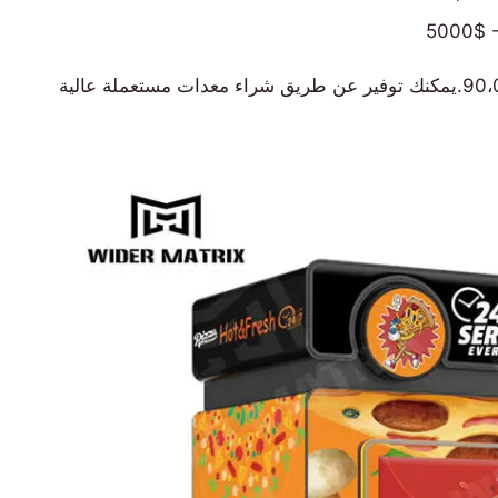
ما يقرب من $30،000 - $90،000.يمكنك توفير عن طريق شراء معدات مستعملة عالية