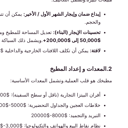
إيداع ضمان وإيجار الشهر الأول / الأخير:
والحجم.
تحسينات الإيجار (البناء):
تعديل المساحة للمطبخ ومن
$50,000 إلى $200,000+
.ويشمل ذلك السباكة وا
لافتة:
يمكن أن تكلف اللافتات الخارجية والداخلية $3000 - $15000.
2.المعدات و إعداد المطبخ
مطبخك هو قلب العملية.وتشمل المعدات الأساسية:
أفران البيتزا التجارية (ناقل أو سطح السفينة): $10،000 - $40،000
خلاطات العجين والجداول التحضيرية: $5000-$15000
التبريد والتجميد: $8000-$20000
نظام نقاط البيع والهواتف والتكنولوجيا: $3,000-$10,000