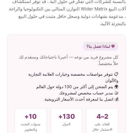
بالنسبة للشركات التي تفكر في حلول آلية ، قد توفر استكشاف
آلات البيع Wider Matrix التوازن المثالي بين التكنولوجيا والراحة
الم نت ج
، مدعومة بشهادات دولية وسجل حافل مثبت في حلول البيع
بالتجزئة الآلية.
ات صل بنا
💬 لماذا تتصل بنا؟
كل مشروع فريد من نوعه — أخبرنا باحتياجاتك وسنقدم لك
حلاً مخصصاً.
Arabic
English
📋 تتوفر مواصفات مخصصة وخيارات العلامة التجارية
والألوان
Spanish
🌍 يتم الشحن إلى أكثر من 130 دولة حول العالم
🤝 مدير حساب مخصص لمشروعك
Russian
💰 اتصل بنا لمعرفة أحدث الأسعار الترويجية
10+
130+
2–4
العائد على
الدول
سنوات البحث
الاستثمار خلال
والتطوير