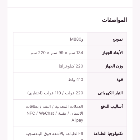
المواصفات
نموذج
وM880
الأبعاد الجهاز
134 سم × 99 سم × 220 سم
وزن الجهاز
220 كيلوغرامًا
قوة
410 واط
التيار الكهربائي
220 فولت / 110 فولت (اختياري)
أساليب الدفع
العملات المعدنية / النقد / بطاقات
الائتمان / تقنية NFC / WeChat /
Alipay
تكنولوجيا الطباعة
6-الطباعة بالأشعة فوق البنفسجية