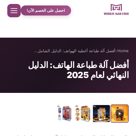
احصل على الخصم الآن!
Home
Home
»
أفضل آلة طباعة أغطية الهواتف: الدليل الشامل…
معلومات عنا
أفضل آلة طباعة الهاتف: الدليل
النهائي لعام 2025
مت جر
دراسات حالة حلوى القطن
الهاتف حالة آلة بيع
آلة تحضير مشروبات البروتين