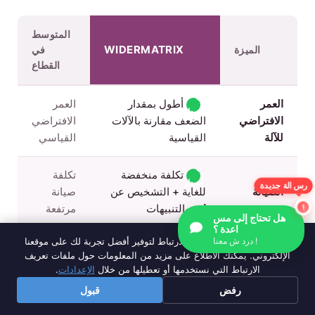
المتوسط
WIDERMATRIX
الميزة
في
القطاع
✓
العمر
أطول بمقدار
العمر
إصدار
الافتراضي
الضعف مقارنة بالآلات
الافتراضي
للآلة
القياسية
القياسي
✓
تكلفة منخفضة
تكلفة
إصدار
الصيانة
للغاية + التشخيص عن
صيانة
رس الة جديدة
بُعد والتنبيهات
مرتفعة
هل تحتاج إلى مس
اعدة ؟
✓
نحن نستخدم ملفات تعريف الارتباط لتوفير أفضل تجربة لك على موقعنا
مواد عالية الجودة
درد ش معنا !
التصنيع
إصدار
الإلكتروني. يمكنك الاطلاع على مزيد من المعلومات حول ملفات تعريف
بناء الجودة
+ تقنية حاصلة على
الارتباط التي نستخدمها أو تعطيلها من خلال
الإعدادات
.
القياسي
براءة اختراع
رفض
قبول
✓