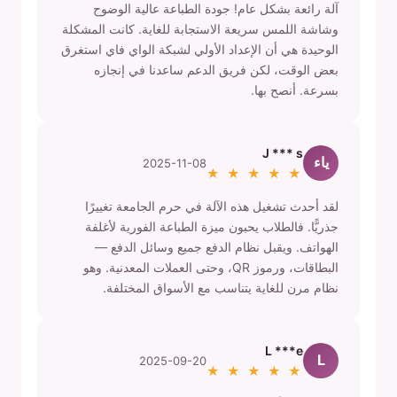
آلة رائعة بشكل عام! جودة الطباعة عالية الوضوح
وشاشة اللمس سريعة الاستجابة للغاية. كانت المشكلة
الوحيدة هي أن الإعداد الأولي لشبكة الواي فاي استغرق
بعض الوقت، لكن فريق الدعم ساعدنا في إنجازه
بسرعة. أنصح بها.
J *** s
ياء
2025-11-08
★ ★ ★ ★ ★
لقد أحدث تشغيل هذه الآلة في حرم الجامعة تغييرًا
جذريًّا. فالطلاب يحبون ميزة الطباعة الفورية لأغلفة
الهواتف. ويقبل نظام الدفع جميع وسائل الدفع —
البطاقات، ورموز QR، وحتى العملات المعدنية. وهو
نظام مرن للغاية يتناسب مع الأسواق المختلفة.
L ***e
L
2025-09-20
★ ★ ★ ★ ★