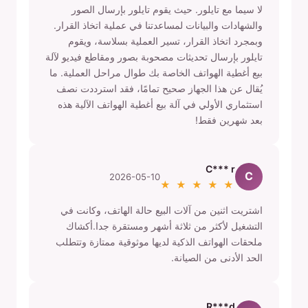
لا سيما مع تايلور. حيث يقوم تايلور بإرسال الصور
والشهادات والبيانات لمساعدتنا في عملية اتخاذ القرار.
وبمجرد اتخاذ القرار، تسير العملية بسلاسة، ويقوم
تايلور بإرسال تحديثات مصحوبة بصور ومقاطع فيديو لآلة
بيع أغطية الهواتف الخاصة بك طوال مراحل العملية. ما
يُقال عن هذا الجهاز صحيح تمامًا، فقد استرددت نصف
استثماري الأولي في آلة بيع أغطية الهواتف الآلية هذه
بعد شهرين فقط!
C*** r
C
2026-05-10
★ ★ ★ ★ ★
اشتريت اثنين من آلات البيع حالة الهاتف، وكانت في
التشغيل لأكثر من ثلاثة أشهر ومستقرة جدا.أكشاك
ملحقات الهواتف الذكية لديها موثوقية ممتازة وتتطلب
الحد الأدنى من الصيانة.
R***d